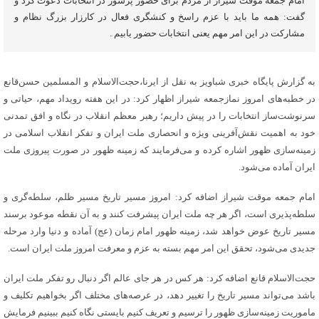
امام جمعه موقت شیراز از مردم برای حضور پُرشور در انتخابات دعوت کرد و
گفت: همه ما باید با عزم راسخ و کنشگری فعال در کارزار بزرگ نظام و
مشارکت در این امر مهم یعنی انتخابات حضور یابیم .
به گزارش پایگاه خبری شباویز به نقل از ایرنا،حجت‌الاسلام و المسلمین حسن‌قانع
در خطبه‌های امروز نمازجمعه شیراز اظهار کرد: در این هفته رویداد مهم، حیاتی و
سرنوشت‌ساز انتخابات را در پیش داریم؛ رهبر معظم انقلاب در نگاه و افق تمدنی
خود به اهمیت نقش‌آفرینی ویژه و انحصاری ملت ایران و تفکر انقلاب اسلامی در
زمینه‌سازی ظهور اشاره کرده‌ و می‌فرمایند که زمینه ظهور در صورت پیروزی ملت
ایران آماده می‌شود.
امام جمعه موقت شیراز اضافه کرد: امروز مسیر تاریخ مسیر ظلم، سلطه‌گری و
سلطه‌پذیری است، اگر هر چه ملت ایران پیشرفت کنند و به آن نقطه موعود برسند
مسیر تاریخ عوض خواهد شد، زمینه ظهور امام زمان (عج) آماده و دنیا وارد مرحله
جدیدی می‌شود، تحقق این امر مهم بسته به عزم و معرفت امروز ملت ایران است.
حجت‌الاسلام قانع اضافه کرد: هر کس در هر جای عالم اگر دنبال رو تفکر ملت ایران
باشد می‌تواند مسیر تاریخ را تغییر دهد، در عرصه‌های مختلف اگر بخواهیم تکلیف و
ماموریت زمینه‌سازی ظهور را ترسیم و تعریف کنیم بایستی نگاه کنیم ببینیم فرمایش