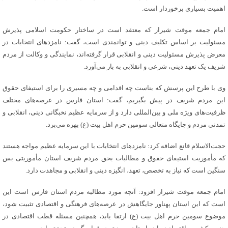
اهمیت بسیاری برخوردار است.
امام جمعه موقت شیراز که معتقد است در ساختار حکومت اسلامی پذیرش
مسئولیت بر اساس تکلیف دینی و توانمندی است، گفت: نامزدهای انتخابات در
معرض پذیرش مسئولیت دینی و انقلابی قرار گرفته‌اند، نمایندگی و وکالت از مردم
شریف یک تعهد دینی، شرعی و انقلابی به بار می‌آورد.
وی با طرح این پرسش که بناست چه اقدامی و چه مسیری را برای استیفای حقوق
این مردم شریف در پیش بگیریم، گفت: استان فارس در عرصه‌های مختلف
ظرفیت‌های ویژه ملی و بین‌المللی دارد و از سرمایه عظیم نخبگانی دینی، انقلابی و
تمدنی مردم و جایگاه متعالی سومین حرم اهل بیت (ع) بهره می‌برد.
حجت‌الاسلام قانع اضافه کرد: نامزدهای انتخابات با این سرمایه عظیم مواجه هستند
که مأموریت استیفای حقوق و مطالبات بحق مردم شریف استان مأموریتی بس
سنگین است که نیاز به تخصص، تعهد، انگیزه دینی و انقلابی و مجاهدت دارد.
امام جمعه موقت شیراز افزود: آنچه مورد مطالبه مردم استان فارس است این
است که این استان پهناور جایگاهش در عرصه‌های فرهنگی و اقتصادی تثبیت شود،
موضوع سومین حرم اهل بیت (ع) ارتقا یابد، همچنین مسئله قطب اقتصادی در