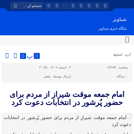
شباویز
پایگاه خبری شباویز
پ
گروه :
استانها
شناسه :
10540
۰۴ اسفند ۱۴۰۲ - ۲۰:۴۵
۰
دیدگاه
ارسال توسط :
پناهی
امام جمعه موقت شیراز از مردم برای
حضور پُرشور در انتخابات دعوت کرد