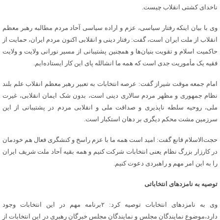
ناخدای کشتی انقلاب چیست.
وی با بیان اینکه رفتار سیاسی، عزم و اراده سیاسی آحاد مردم مطالبه رهبر معظم
انقلاب از ملت ایران است، گفت: رفتار دینی و انقلابی اکنون مردم ایران، حمایت از
حاکمیت اسلام و تقویت بنیان‌ها و همچنین پشتیبانی از مسیر نورانی ولایت و ولایت
فقیه یک مأموریت جدی است که همه ما انشالله پای این کار ایستاده‌ایم.
امام جمعه موقت شیراز گفت: عرصه انتخابات به تعبیر رهبر معظم انقلاب علم بلند
نظام جمهوری و مظهر مردم سالاری دینی است، بدون شک ایمان انقلابی، غیرت
ملی، روحیه سلطه ناپذیری و صداقت ملی و انقلابی مردم در پشتیبانی از این
سرزمین مشت محکم دیگری بر دهان استکبار است.
حجت‌الاسلام قانع گفت: امید است همه ما با عزم راسخ و کنشگری فعال هم خودمان
در کارزار بزرگ نظام یعنی انتخابات شرکت کنیم و همه بقیه آحاد ملت شریف ایران
را به این امر مهم و راهبردی دعوت کنیم.
توصیه به نامزدهای انتخاباتی
وی به نامزدهای انتخابات توصیه کرد: ۲برنامه مهم در این انتخابات وجود
دارد،موضوع نمایندگان مجلس و نمایندگان مجلس خبرگان رهبری در این انتخابات از