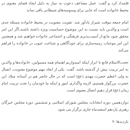
قلمداد کرد و گفت: عمل مضاعف دعوت به نماز به دلیل ایجاد فضای معنوی در
محیط خانواده است که جایی برای وسوسه‌های شیطانی باقی نماند.
امام جمعه موقت شیراز یادآور شد: تقویت معنویت در محیط خانواده مسئله جدی
است و والدین باید نسبت به این موضوع حساسیت ویژه داشته باشند،اگر این امر
محقق شود مانع از آسیب‌پذیری فرهنگی و اجتماعی خانواده خواهیم شد و همچنین
این امر موجبات زمینه‌سازی برای خودآگاهی و شناخت عیوب در خانواده را فراهم
می‌کند.
حجت‌الاسلام قانع با ابراز اینکه امیدواریم اهتمام همه مسیولین، خانواده‌ها و والدین
به امر تربیت بیش از گذشته باشد، گفت: یکی از ابعاد مهم موضوع معنویت، اتصال
به ولی اعظم حضرت مهدی (عج) است که در حال حاضر هم در آستانه میلاد این
حضرت بزرگوار هستیم، لازمه واگذاری امور و اینکه ما خودمان را تحت تربیت امام
زمان (عج) قرار دهیم اتصال معنوی است.
دوازدهمین دوره انتخابات مجلس شورای اسلامی و ششمین دوره مجلس خبرگان
رهبری یازدهم اسفندماه جاری برگزار می شود.
بازدیدها: 9