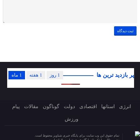
پر بازدید ترین ها
1 روز
1 هفته
1 ماه
انرژی
استانها
اقتصادی
دولت
گوناگون
مقالات
پیام
ورزش
تمام حقوق این وب سایت برای پایگاه خبری شباویز محفوظ است.
نشر مطالب با ذکر نام پایگاه خبری شباویز بلامانع است.