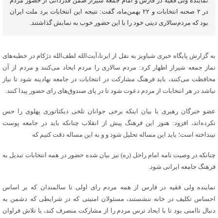
نماینده ولی فقیه در فارس و امام جمعه شیراز ضمن قدردانی از حضور مردم
در ۲ صحنه انتخابات و ۲۲ بهمن‌ماه، گفت: نتیجه این انتخابات برد ملت ایران
بود که مردم‌سالاری دینی خود را با این حضور خوب به نمابش گذاشتند.
به گزارش پایگاه خبری شباویز به نقل از ایرنا،آیت‌الله لطف‌الله دژکام در خطبه‌های
نماز جمعه شیراز اظهار کرد: مردم سالاری را مردم ایحاد می‌کنند و مردم از آن
محافظت می‌کنند، باید فرهنگ مشارکت در انتخابات در جامعه نهادینه شود تا نیاز
نباشد در هر انتخابات از مردم دعوت شود تا در پای صندوق‌های رای حضور پیدا کنند.
عضو خبرگان رهبری با بیان اینکه برخی جوانان تلخی دیکتاتوری پهلوی را حس
نکرده‌اند، افزود: هنوز این فرهنگ پیش از انقلاب چنانکه باید در جامعه پوست
نینداخته است؛ باید این مساله تحلیل شود و و به این مساله دقت کنیم که
چنانکه در وصیت نامه امام راحل (ره) نیز بیان شده حضور در همه انتخابات تبدیل به
فرهنگ جامعه ایرانی شود.
نماینده ولی فقیه در فارس از همه مردم رای اولی تا سالمندان که بر اساس
احساس تکلیف در خانه ننشستند، مسئولان امنیتی که در شرایطی که دشمن به
دنبال ناامنی بود تا با ایحاد ترس مردم را از مشارکت منصرف کند، با تلاش فراوان