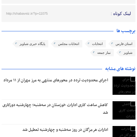
لینک کوتاه :
http://shabaveiz.ir/?p=11075
برچسب ها
استان فارس
انتخابات
انتخابات مجلس
پایگاه خبری شباویز
شباویز
نماز جمعه
نوشته های مشابه
اجرای محدودیت تردد در محورهای منتهی به مرز مهران از ۱۱ مرداد
کاهش ساعت کاری ادارات خوزستان در سه‌شنبه؛ چهارشنبه دورکاری
شد
ادارات هرمزگان در روز سه‌شنبه و چهارشنبه تعطیل شد