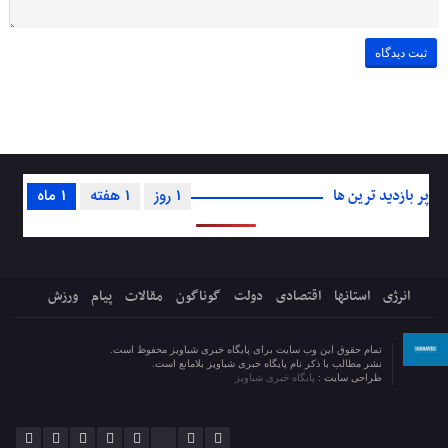
پر بازدید ترین ها
1 روز
1 هفته
1 ماه
انرژی
استانها
اقتصادی
دولت
گوناگون
مقالات
پیام
ورزش
تمام حقوق این وب سایت برای پایگاه خبری شباویز محفوظ است.
نشر مطالب با ذکر نام پایگاه خبری شباویز بلامانع است.
طراحی سایت :
پایگاه خبری شباویز