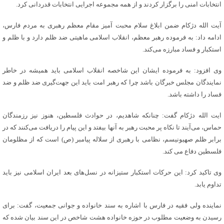
انتخابات امنی را برگزار کردند و از همه مجموعه اجرایی انتخابات قدردانی کرد.
آیت الله دژکام ضمن ابلاغ سلام محبت آمیز مقام معظم رهبری به مردم فارس،
ادامه داد: به فرموده رهبر معظم، انقلاب اسلامی ماهیتی ضد ظلم دارد و با ظلم و
استکبار و فساد مبارزه می‌کند.
وی افزود: به فرموده ایشان این شاخصه انقلاب اسلامی باید همیشه در خاطر
نمایندگان مجلس خبرگان باشد چرا که رهبر امت باید این جهت‌گیری ضد ظلم و ضد
فساد را داشته باشد.
ایت الله دژکام گفت: چنانکه شاهدیم، در حوادث فلسطین، هنوز نیز رزمندگان
حماس، می‌آیند تا نکاه پر محبت رهبر به آنها بیفتد و این پیام را دریافت می‌کنند که در
برابر ظلم صهیونیسم، نظامی با رهبری از سلاله پیامبر (ص) است که از مظلومان
فلسطین دفاع می کند.
وی تاکید کرد: این حرکات استکبار ستیزانه در نسل‌های بعد ایران اسلامی نیز باید
تداوم یابد.
نماینده ولی فقیه در فارس با اشاره به سند خانواده و جوانی جمعیت، گفت: برای
رسیدن به وضعیت مطلوب در حوزه خانواده هشت شاخص در این سند بیان شده که