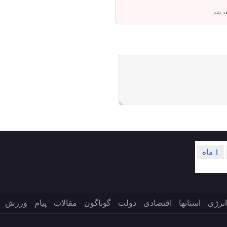
هد شد.
1 ماه
انرژی
استانها
اقتصادی
دولت
گوناگون
مقالات
پیام
ورزش