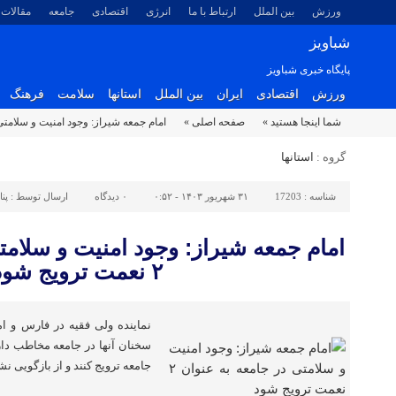
ورزش
بین الملل
ارتباط با ما
انرژی
اقتصادی
جامعه
مقالات
شباویز
پایگاه خبری شباویز
ورزش
اقتصادی
ایران
بین الملل
استانها
سلامت
فرهنگ
شما اینجا هستید »
صفحه اصلی »
امام جمعه شیراز: وجود امنیت و سلامتی در جامعه ب
گروه :
استانها
شناسه :
17203
۳۱ شهریور ۱۴۰۳ - ۰:۵۲
۰
دیدگاه
ارسال توسط :
پن
امام جمعه شیراز: وجود امنیت و سلامت
۲ نعمت ترویج شود
نماینده ولی فقیه در فارس و ا
سخنان آنها در جامعه مخاطب دار
جامعه ترویج کنند و از بازگویی ن