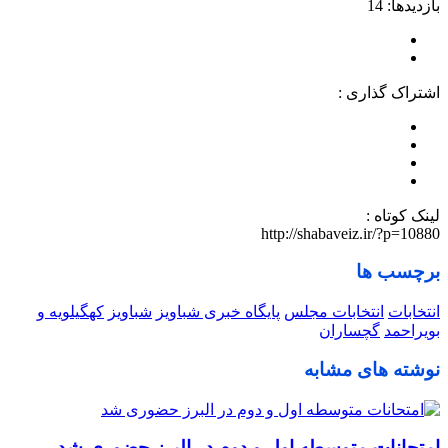
بازدیدها: 14
اشتراک گذاری :
لینک کوتاه :
http://shabaveiz.ir/?p=10880
برچسب ها
انتخابات
انتخابات مجلس
پایگاه خبری شباویز
شباویز
کهگیلویه و
بویراحمد
گچساران
نوشته های مشابه
امتحانات متوسطه اول و دوم در البرز حضوری شد