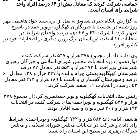
حماسی شرکت کردند که معادل بیش از ۶۴ درصد افراد واجد
شرایط رای استان است.
به گزارش پایگاه خبری شباویز به نقل از ایرنا،سید جواد هاشمی مهر
روز شنبه در نشست با خبرنگاران کهگیلویه وبویراحمد در یاسوج
اظهار کرد: با شرکت ۶۴ و ۲۷ دهم درصد واجدان شرایط در
انتخابات ۱۱ اسفند، این استان برگ زرین دیگری بر افتخارات خود در
کشور افزود.
وی ادامه داد: از مجموع ۳۷۸ هزار و ۵۴۷ نفر شرکت کننده
دوازدهمین دوره انتخابات مجلس شورای اسلامی و خبرگان رهبری
شهرستان بویراحمد با ۲۷۲ هزار و ۵۵۳ نفر معادل ۷۲ درصد،
شهرستان کهیگلویه بهمئی چرام و لنده با ۲۲۷ هزار و ۱۲۸ معادل ۶۰
درصد و شهرستان گچساران و باشت با ۱۸۹ هزار و ۲۷۳ نفر معادل
۵۳ درصد در انتخابات ۱۱ اسفند شرکت کردند.
رئیس ستاد انتخابات کهگیلویه و بویراحمدتصریح کرد: از مجموع ۳۷۸
هزار و ۵۴۷ کهگیلویه و بویراحمدی‌های شرکت کننده در انتخابات
۱۹۲ هزار و ۴۰۱ نفر بانوان و بقیه آقایان بودند.
هاشمی ادامه داد: ۵۸۳ هزار و ۹۴۲ کهگیلویه و بویراحمدی شرایط
رای دادن و شرکت در انتخابات مجلس شورای اسلامی و مجلس
خبرگان رهبری در سطح این استان را داشتند.