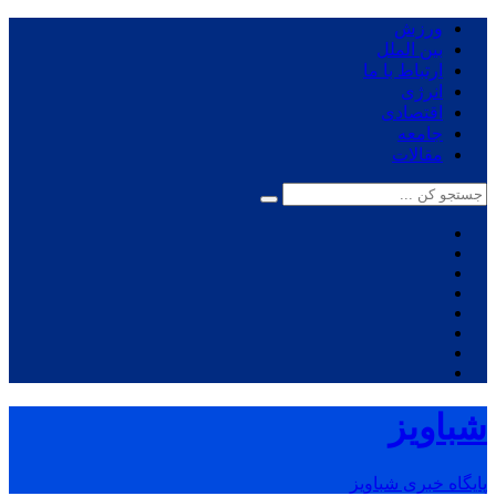
ورزش
بین الملل
ارتباط با ما
انرژی
اقتصادی
جامعه
مقالات
شباویز
پایگاه خبری شباویز