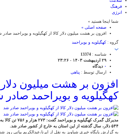
سلامت
فرهنگ
انرژی
شما اینجا هستید »
صفحه اصلی »
افزون بر هشت میلیون دلار کالا از کهگیلویه و بویراحمد صادر 
گروه :
کهگیلویه و بویراحمد
پ
شناسه :
13374
۲۹ اردیبهشت ۱۴۰۳ - ۲۳:۲۶
۰
دیدگاه
ارسال توسط :
پناهی
افزون بر هشت میلیون دلار ک
کهگیلویه و بویراحمد صادر 
۵۴۴ دلار، سال گذشته از این استان به خارج از کشور صادر شد.
به گزارش پایگاه خبری شباویز به نقل از ایرنا،عبدالکریم بیاتی روز شن