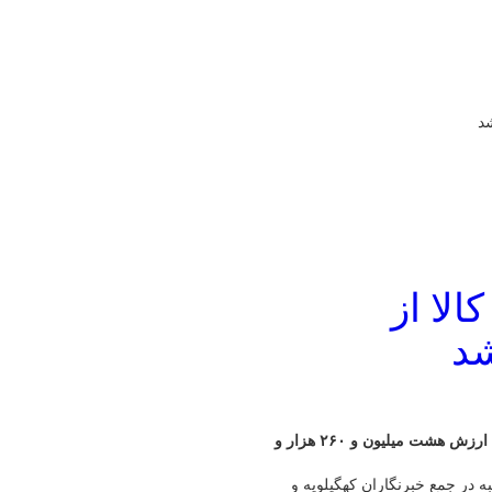
شد
الا از
شد
مدیرکل گمرک کهگیلویه و بویراحمد گفت: ۲۷۳ هزار و ۷۵۶ تن کالا به ارزش هشت میلیون و ۲۶۰ هزار و
به در جمع خبرنگاران کهگیلویه و