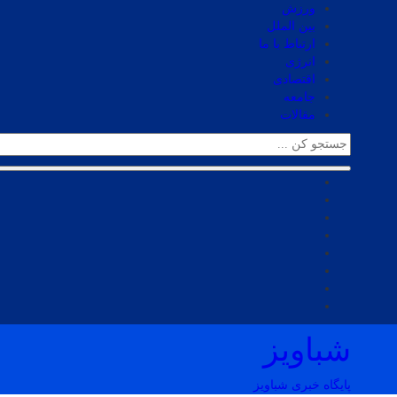
ورزش
بین الملل
ارتباط با ما
انرژی
اقتصادی
جامعه
مقالات
شباویز
پایگاه خبری شباویز