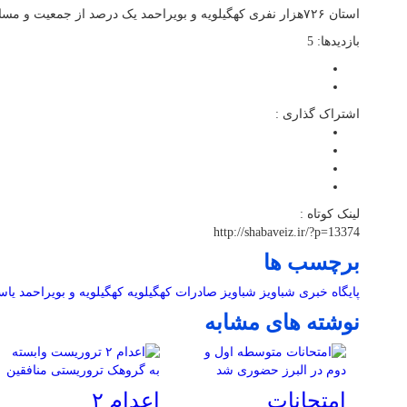
استان ۷۲۶هزار نفری کهگیلویه و بویراحمد یک درصد از جمعیت و مساحت کشور را در اختیار دارد.
بازدیدها: 5
اشتراک گذاری :
لینک کوتاه :
http://shabaveiz.ir/?p=13374
برچسب ها
پایگاه خبری شباویز
شباویز
صادرات
کهگیلویه
کهگیلویه و بویراحمد
یاس
نوشته های مشابه
امتحانات
اعدام ۲