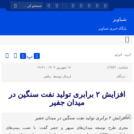
شباویز
پایگاه خبری شباویز
پ
گروه :
انرژی
شناسه :
27687
۱۸ شهریور ۱۴۰۴ - ۱۹:۴۱
۰
دیدگاه
ارسال توسط :
پناهی
افزایش ۲ برابری تولید نفت سنگین در
میدان جفیر
مجری طرح توسعه میدان‌های سپهر و جفیر گفت: با نصب پمپ‌های