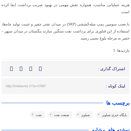
هزینه عملیاتی مناسب، همواره نقش مهمی در بهبود ضریب برداشت ایفا کرده
است.
با نصب سومین پمپ میله‌کششی (SRP) در میدان نفتی جفیر و تثبیت تولید چاه‌ها،
استفاده از این فناوری برای برداشت نفت سنگین سازند بنگستان در میدان سپهر –
جفیر به مرحله بلوغ نسبی رسید.
بازدیدها: 5
اشتراک گذاری :
لینک کوتاه :
http://shabaveiz.ir/?p=27687
برچسب ها
پایگاه خبری شباویز
شباویز
صنعت نفت
نفت
نوشته های مشابه