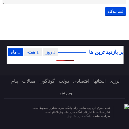
پر بازدید ترین ها
1 روز
1 هفته
1 ماه
انرژی
استانها
اقتصادی
دولت
گوناگون
مقالات
پیام
ورزش
تمام حقوق این وب سایت برای پایگاه خبری شباویز محفوظ است.
نشر مطالب با ذکر نام پایگاه خبری شباویز بلامانع است.
طراحی سایت :
پایگاه خبری شباویز