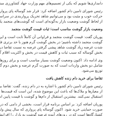
دامداری‌ها شویم که یکی از تصمیم‌های مهم وزارت جهاد کشاورزی مبنی
رئیس شورای تامین دام کشور اضافه کرد: قرار شد گوساله پای پروار در
حرکت خوب و مثبت بود و می‌توانیم شاهد تحریک پرواربندی در سراسر
از لحاظ گوشت وضعیت بازار به‌گونه‌ای است که گوشت‌های منجمد یک 
وضعیت بازار گوشت مناسب است/ ثبات قیمت گوشت منجمد
پوریان گفت: قیمت گوشت منجمد و فراوانی آن کاملاً ثابت است و ا
گوشت منجمد داشته باشیم؛ در بخش گوشت گرم هنوز با حد برتری فاصله د
شدت عرضه زیاد گوشت شاهد پیشی گرفتن عرضه به نسبت تقاضا در بخ
بخش گوساله که سبب ثبات و کاهش قیمت در بخش و اکثریت اقلام 
وی ادامه داد: اکنون وضعیت گوشت بسیار مناسب است و برای روزهای 
شامل دو بخش واردات است که به صورت گرم عرضه و بخش دوم گو
توزیع می‌شود.
تقاضا برای خرید دام زنده کاهش یافت
رئیس شورای تامین دام کشور با اشاره به در دام زنده، گفت: تقاضا بر
از معیارها و ملاک‌ها که باعث این موضوع شده، این است که قیمت‌ها 
استقبال نمی‌کنند. بیشترین استقبال از دام‌ها و گوشت با قیمت پایین 
پوریان اضافه کرد: بر اساس برنامه قرار است، بخشی از دامی که در 
صورت حمایتی خرید شود. اکنون گوساله پای پرواری که سال پیش وار
کشتارگاه‌ها است که در روزهای آینده عرضه گوشت به بازار را افزایش