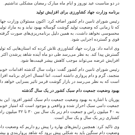
در دو مناسبت عید نوروز و ایام ماه مبارک رمضان مشکلی نداشتیم.
برنامه وزارت جهاد کشاورزی برای افزایش تولید
رئیس شورای تامین دام کشور اضافه کرد: اکنون مسئولان وزارت جهاد
که تا زمانی که وضعیت تولید گوشت گوساله بهبود نیابد و به مازاد ت
محسوسی نخواهد داشت، به همین دلیل برنامه‌ریزی‌های صورت گرفته تا
قوی و گسترده اجرایی شود.
وی ادامه داد: وزارت جهاد کشاورزی تلاش کرده که استان‌هایی که تول
گسترش پیدا کند. به نظر می‌رسد طی دو ماه آینده شاهد پرشدن اکثر دا
افزایش عرضه می‌تواند موجب کاهش بیشر قیمت‌ها شود.
رئیس شورای تامین دام کشور گفت: دولت سال گذشته اقدامات خوب
منجمد، گرم و دام پرواری داشته است، اما امسال اجرای برنامه افزای
است که به نظر می‌رسد در بازار گوشت قرمز تاثیر بسزایی خواهد د
بهبود وضعیت جمعیت دام سبک کشور در یک سال گذشته
پوریان با اشاره به بهبود وضعیت جمعیت دام سبک کشور افزود: این ب
جمعیت دامی سبک احراز شده و واقعی و موجود است که امتیاز خوب
به ۴۰ میلیون راس و جمعی
کشتاری زیر یک سال و یک سال است.
وی تاکید کرد: همچنین زایش‌های بهاره را پیش رو داریم که وضعیت دام
وضعیت دام سنگین باید به شکلی پیش برود که شاهد پرواربندی و بیشت