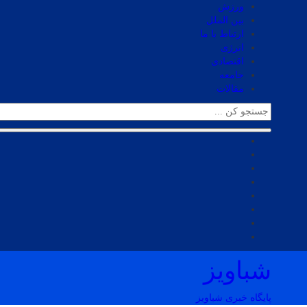
ورزش
بین الملل
ارتباط با ما
انرژی
اقتصادی
جامعه
مقالات
شباویز
پایگاه خبری شباویز