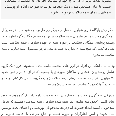
مصوبه هیأت وزیران در تاریخ چهارم مهرماه افرادی که دهکشان مشخص
نیست تا زمان مشخص شدن دهک خود می‌توانند به صورت رایگان از پوشش
بیمه‌ای سازمان بیمه سلامت برخوردار شوند.
به گزارش پایگاه خبری شباویز به نقل از خبرگزاری فارس، جمشید شایانفر مدیرکل
بیمه گری و جذب منابع سازمان بیمه سلامت در برنامه «صبح و گفت‌وگو» اظهار کرد:
وظیفه پوشش همگانی سلامت در حوزه بیمه بر عهده سازمان بیمه سلامت است
یعنی هرکسی که هیچ بیمه‌ای ندارد به صورت پیش فرض مشمول بیمه سازمان بیمه
سلامت می‌شود.
وی با بیان اینکه این افراد در گروه‌های مختلفی طبقه بندی می‌شوند افزود: یک گروه
شامل روستاییان، عشایر و ساکنان شهرهای با جمعیت کمتر از ۲۰ هزار نفر (حدود
۲۰ میلیون نفر بیمه شده سازمان بیمه سلامت) و یک گروه شامل کارکنان دولت و
خانواده آنها (حدود ۵ میلیون نفر بیمه شده) هستند.
مدیرکل بیمه گری و جذب منابع سازمان بیمه سلامت ادامه داد: یک گروه هم صندوق
سایر اقشار (حدود سه میلیون نفر بیمه شده سازمان بیمه سلامت) هستند که شامل
مددجویان کمیته امداد حضرت امام (ره)، مددجویان بهزیستی و اعضای تحت پوشش
بنیاد شهید و امور ایثارگران و حوزه علمیه و اتباع خارجی با اقامت قانونی و