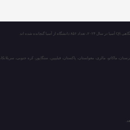
ایران، ژاپن، قزاقستان، قرقیزستان، ماکائو، مالزی، مغولستان، پاکستان، فیلیپین، سنگاپور، کره جنوبی، سریلانکا،