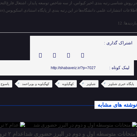
در روش شناسی رتبه بندی اخیر کیواس، از سه شاخص توسعه پایدار، اشتغال فارغ‌التح
اطلاعات انتشارات علمی دانشگاه‌ها در این رتبه بندی از پایگاه استنادی اسکوپوس (Scopus) در بازه زمانی ۵ ساله و استنادات در بازه زمانی ۶ ساله محاسبه می‌شود.
بازدیدها: 12
اشتراک گذاری :
لینک کوتاه :
http://shabaveiz.ir/?p=7027
پایگاه خبری شباویز
شباویز
کهگیلویه
کهگیلویه و بویراحمد
یاسوج
نوشته های مشابه
امتحانات متوسطه اول و دوم در البرز حضوری شد
اعدام ۲ تروریست وابسته به گروهک تروریستی منافقین