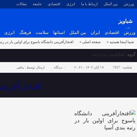
ورزش
بین الملل
ارتباط با ما
انرژی
اقتصادی
جامعه
مقالات
شباویز
پایگاه خبری شباویز
ورزش
اقتصادی
ایران
بین الملل
استانها
سلامت
فرهنگ
انرژی
شما اینجا هستید »
صفحه اصلی »
افتخارآفرینی دانشگاه یاسوج برای اولین بار در رتب
گروه :
کهگیلویه و بویراحمد
شناسه :
7027
۱۹ آبان ۱۴۰۲ - ۲۰:۲۱
۰
دیدگاه
ارسال توسط :
پناهی
افتخارآفرینی