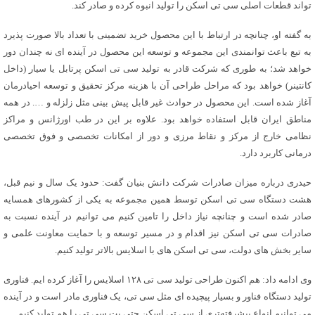
تواند قطعات اصلی سی تی اسکن را تولید انبوه کرده و صادر کند‌.
به گفته او، چنانچه در ارتباط با این محصول خرید تضمینی با تعداد بالا صورت پذیرد
به تبع باعث توانمندی این مجموعه و توسعه این محصول در آینده ای نه چندان دور
خواهد شد؛ به طوری که شرکت قادر به تولید سی تی اسکن پرتابل یا سیار (داخل
کانتینر) خواهد بود که مراحل طراحی آن با هزینه مرکز تحقیق و توسعه احیادرمان
آغاز شده است. این محصول در حوادث غیر قابل پیش بینی مثل زلزله و …. در همه
مناطق ایران قابل استفاده خواهد بود. علاوه بر این در طب اورژانس و مراکز
نظامی خارج از مرکز و نقاط مرزی و دور از امکانات تخصصی و فوق تخصصی
درمانی کاربرد دارد.
حیدری درباره میزان صادرات شرکت دانش بنیان گفت: حدود یک سال و نیم قبل،
هشت دستگاه سی تی اسکن توسط همین مجموعه به یکی از کشورهای همسایه
صادر شده است و چنانچه نیاز داخل را تامین کنیم می توانیم در آینده نسبت به
صادرات سی تی اسکن نیز اقدام و در مسیر توسعه و با حمایت معاونت علمی و
سایر بخش های دولت، سی تی اسکن های با اسلایس بالاتر تولید کنیم.
وی ادامه داد: هم اکنون طراحی تولید سی تی ۱۲۸ اسلایس را آغاز کرده ایم. فناوری
تولید دستگاه فناور و بسیار پیچیده ای مثل سی تی، یک فناوری مادر است و در آینده
می توانیم انواع پیشرفته‌تری از سی تی اسکن حتی پت سی تی را هم تولید کنیم.