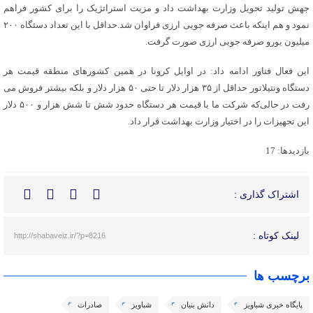
جهش تولید تحویل وزارت بهداشت داد و مزیت استراتژیک را برای کشور فراهم
نمود و هم اینکه باعث صرفه جویی ارزی فراوان شد.حداقل با این تعداد دستگاه ۲۰۰
میلیون یورو صرفه جویی ارزی صورت گرفت.
این فعال فناور ادامه داد: در اوایل کرونا در همین کشورهای منطقه قیمت هر
دستگاه ونتیلاتور حداقل از ۳۵ هزار دلار تا حتی ۵۰ هزار دلار و بلکه بیشتر فروش می
رفت در حالی‌که شرکت ما با قیمت هر دستگاه حدود شش تا شش هزار و ۵۰۰ دلار
این تجهیزات را در اختیار وزارت بهداشت قرار داد.
بازدیدها: 17
اشتراک گذاری :
لینک کوتاه :
http://shabaveiz.ir/?p=8216
برچسب ها
پایگاه خبری شباویز
دانش بنیان
شباویز
صادرات