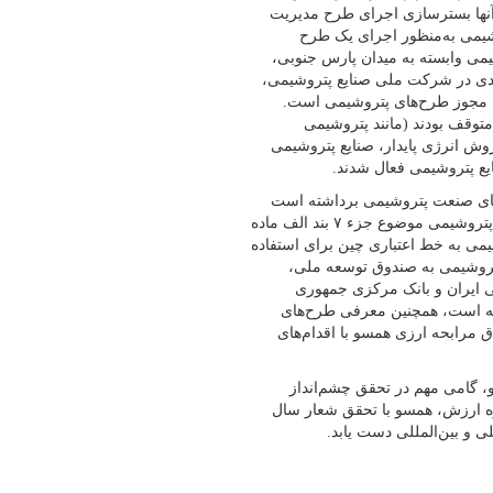
نها بسترسازی اجرای طرح مدیریت
شیمی به‌منظور اجرای یک طرح
تروشیمی وابسته به میدان پارس جنوبی،
بردی در شرکت ملی صنایع پتروشیمی،
 مجوز طرح‌های پتروشیمی است.
توقف بودند (مانند پتروشیمی
وش انرژی پایدار، صنایع پتروشیمی
یع پتروشیمی فعال شدند.
‌های صنعت پتروشیمی برداشته است
که ازجمله آنها می‌توان به تعیین و معرفی ۲۶ طرح اولویت‌دار صنعت پتروشیمی موضوع جزء ٧ بند الف ماده
می به خط اعتباری چین برای استفاده
تروشیمی به صندوق توسعه ملی،
می ایران و بانک مرکزی جمهوری
فته است، همچنین معرفی طرح‌های
ق مرابحه ارزی همسو با اقدام‌های
، گامی مهم در تحقق چشم‌انداز
یره ارزش، همسو با تحقق شعار سال
 و بین‌المللی دست یابد.