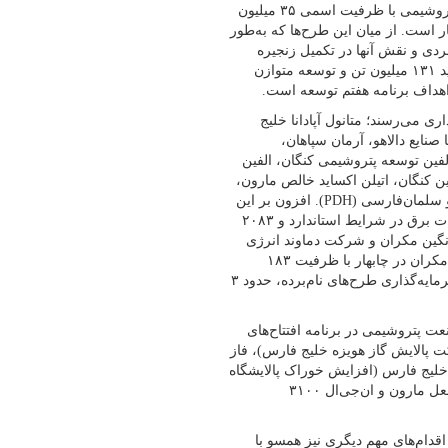
شعار سال برای تحقق رشد ۸ درصدی کشور، تکمیل ۶۶ طرح فعال پتروشیمی با ظرفیت اسمی ۳۵ میلیون
در دستور کار است. از میان این طرح‌ها که به‌طور
طرح به‌دلیل اهمیت راهبردی و نقش آنها در تکمیل زنجیره
ارزش، در اولویت قرار گرفته‌اند. هدف نهایی، دستیابی به ظرفیت تولید ۱۳۱ میلیون تن و توسعه متوازن
اهداف برنامه هفتم توسعه است.
ری می‌رسند؛ متانول آپادانا خلیج
 صنایع دالاهو، آرمان سپاهان،
الفین توسعه پتروشیمی کنگان، الفین
ن کنگان، اتیلن اکساید خالص مارون،
پتروشیمی صدف عسلویه (EBSR)، اتوکسیلات پارک شیمیایی پتروناد و سلمان‌فارسی (PDH). افزون بر این
طرح‌ها، پروژه تأمین سرویس‌های جانبی نیز با مجموع تولید ۳۶۶ مگاوات برق در شرایط استاندارد و ۲۰۸۳
ین مکران و شرکت دماوند انرژی
عسلویه در دستور کار است که فاز نخست نیروگاه شهرک پتروشیمی مکران در چابهار با ظرفیت ۱۸۳
مگاوات همزمان با هفته دولت امسال به بهره‌برداری رسید. مجموع سرمایه‌گذاری طرح‌های نام‌برده، حدود ۳
ت پتروشیمی در برنامه افتتاح‌های
ند. تکمیل و بهره‌برداری از فاز ۲ ان‌جی‌ال ۳۲۰۰ (شرکت پالایش گاز هویزه خلیج فارس)، فاز
خلیج فارس (افزایش خوراک پالایشگاه
بیدبلند خلیج فارس)، بهسازی و احداث تأسیسات جمع‌آوری گازهای مشعل مارون و ان‌جی‌ال ۳۱۰۰
رکت ملی صنایع پتروشیمی از آغاز دولت چهاردهم تا پایان تیر ۱۴۰۴ اقدام‌های مهم دیگری نیز همسو با