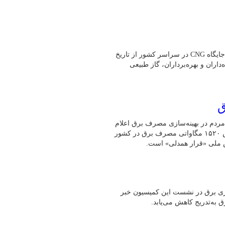
به گفته رئیس هیئت‌مدیره انجمن صنفی CNG کشور،بیش از یک هزار جایگاه CNG در سراسر کشور از تاریخ
ه‌داران و بهره‌برداران، گاز طبیعی
ق
مردم در بهینه‌سازی مصرف برق اعلام
کرد: طی ۲۴ ساعت گذشته (امروز ۳۰ تیرماه)، رکورد بی‌سابقه کاهش ۱۵۲۰ مگاواتی مصرف برق در کشور
ش ملی «قرار همدلی» است.
و ناترازی برق در نشست این کمیسیون خبر
به‌تدریج کاهش می‌یابد.