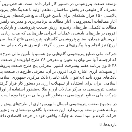
توسعه صنعت پتروشیمی در دستور کار قرار داده است، شاخص‌ترین آ
مصرف گاز طبیعی در بخش ساختمان، تفاهم اولیه با هلدینگ‌های پترو
پالایشی ۱۵۰ هزار بشکه‌ای برای تأمین خوراک مایع شرکت‌های پ
آغاز مطالعات آینده‌پژوهی، آغاز مطالعات برنامه‌ریزی و مدیریت راه
مطالعات تکمیلی طرح‌های زنجیره ارزش صنعت پتروشیمی و بازنگری
افزون بر طرح‌های یادشده، عملیات اجرایی طرح‌هایی که مدت زیادی م
ابن‌سینای همدان، صنایع پتروشیمی گلستان، پتروشیمی فاتح کیمیا، سر
لورچ) نیز انجام و با پیگیری‌های صورت گرفته ازسوی شرکت ملی صنا
شرکت ملی صنایع پتروشیمی گام‌هایی نیز همسو با تأمین مالی طرح
۴٨ قانون برنامه هفتم پیشرفت کشور، معرفی پنج طرح صنعت پتروشی
از تسهیلات ارزی اشاره کرد. افزون بر آن، معرفی طرح‌های صنعت پ
بانک‌های مورد تأیید (به‌عنوان بانک عامل) بانک مرکزی جمهوری اسلا
اسلامی ایران برای استفاده از تسهیلات ارزی در دستور کار قرار گر
صنعت پتروشیمی به مرکز مبادلات ارز و طلا به‌منظور استفاده از اورا
شرکت ملی صنایع پتروشیمی به‌منظور تأمین مالی طرح‌ها بوده است.
در مجموع صنعت پتروشیمی امسال با بهره‌برداری از طرح‌های پیش‌ رو
برنامه هفتم توسعه برمی‌دارد. این صنعت با نگاهی توسعه‌ای به زنج
حرکت کرده و امید است به جایگاه واقعی خود در چرخه اقتصادی داخلی
بازدیدها: 8