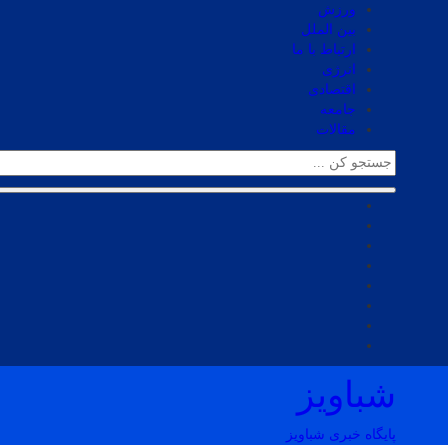
ورزش
بین الملل
ارتباط با ما
انرژی
اقتصادی
جامعه
مقالات
شباویز
پایگاه خبری شباویز