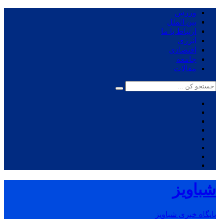
ورزش
بین الملل
ارتباط با ما
انرژی
اقتصادی
جامعه
مقالات
شباویز
پایگاه خبری شباویز