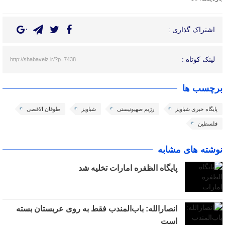
اشتراک گذاری :
لینک کوتاه :
http://shabaveiz.ir/?p=7438
برچسب ها
پایگاه خبری شباویز
رژیم صهیونیستی
شباویز
طوفان الاقصی
فلسطین
نوشته های مشابه
پایگاه الظفره امارات تخلیه شد
انصارالله: باب‌المندب فقط به روی عربستان بسته
است