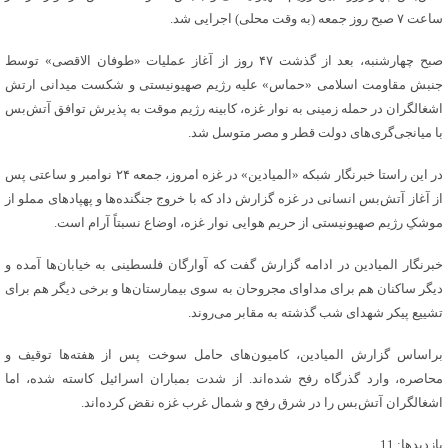
ساعت ۷ صبح روز جمعه (به وقت محلی) اجرایی شد.
صبح چهارشنبه، بعد از گذشت ۴۷ روز از آغاز عملیات «طوفان الاقصی» توسط
جنبش مقاومت اسلامی «حماس» علیه رژیم صهیونیستی و شکست میدانی ارتش
اشغالگران در حمله زمینی به نوار غزه، کابینه رژیم موقت به پذیرش توافق آتش‌بس
با میانجی‌گری‌های دولت قطر و مصر متوسل شد.
در این راستا خبرنگار شبکه «المیادین» در غزه امروز، جمعه ۲۴ نوامبر و ساعتی پس
از آغاز آتش‌بس انسانی در غزه گزارش داد که با خروج جنگنده‌ها و پهپادهای مملو از
موشکِ رژیم صهیونیستی از حریم هوایی نوار غزه، اوضاع نسبتاً آرام است.
خبرنگار المیادین در ادامه گزارش گفت که آوارگان فلسطینی به خیابان‌ها آمده و
دیگر ساکنان هم برای مداوای مجروحان به سوی بیمارستان‌ها و برخی دیگر هم برای
تشییع پیکر شهدای شب گذشته به مقابر می‌روند.
براساس گزارش المیادین، کامیون‌های حامل سوخت پس از هفته‌ها توقیف و
محاصره، وارد گذرگاه رفح شده‌اند. از شدت بمباران اسرائیل کاسته شده، اما
اشغالگران آتش‌بس را در شرق رفح و شمال غرب غزه نقض کرده‌اند.
بازدیدها: 11