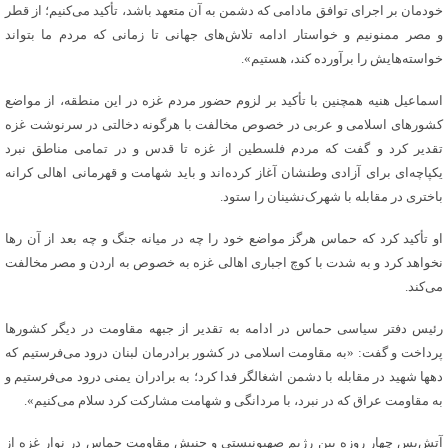
خودمان بر اجرای توافق مادامی که دشمن به آن متعهد باشد، تأکید می‌کنیم؛ از قطر
و مصر ممنونیم و خواستار ادامه تلاش‌های جهانی تا زمانی که مردم ما بتواند
خواسته‌هایش را برآورده کند، هستیم».
اسماعیل هنیه همچنین با تأکید بر لزوم حضور مردم غزه در این منطقه، از مواضع
کشورهای اسلامی و عربی در خصوص مخالفت با هرگونه دخالتی در سرنوشت غزه
تقدیر کرد و گفت که مردم فلسطین از غزه تا قدس و در تمامی مناطق نبرد
یکپاچه‌ای برای آزادی وطنشان آغاز کرده‌اند و باید شهامت و قهرمانی اهالی کرانه
باختری در مقابله با شهرک‌نشینان را ستود.
او تأکید کرد که حماس هرگز مواضع خود را چه در میانه جنگ و چه بعد از آن رها
نخواهد کرد و به شدت با کوچ اجباری اهالی غزه به خصوص به اردن و مصر مخالفت
می‌کند.
رئیس دفتر سیاسی حماس در ادامه به تقدیر از جبهه مقاومت در دیگر کشورها
پرداخت و گفت: «به مقاومت اسلامی در کشور برادرمان لبنان درود می‌فرستیم که
دهها شهید در مقابله با دشمن اشغالگر فدا کرد؛ به برادران یمنی درود می‌فرستیم و
به مقاومت عراق که در نبرد، با مردانگی و شهامت مشارکت کرد سلام می‌کنیم».
آتش‌بس چهار روزه بین رژیم صهیونیستی و جنبش مقاومت حماس در نوار غزه از