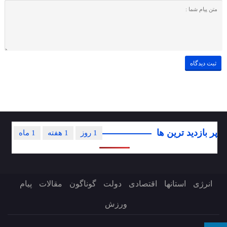
پر بازدید ترین ها
1 روز
1 هفته
1 ماه
انرژی
استانها
اقتصادی
دولت
گوناگون
مقالات
پیام
ورزش