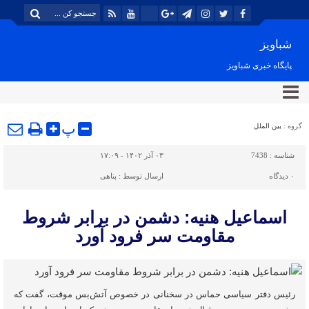
شباویز
پایگاه خبری شباویز
پ
گروه :
بین الملل
شناسه :
7438
۰۳ آذر ۱۴۰۲ - ۱۷:۰۹
۰
دیدگاه
ارسال توسط :
پناهی
اسماعیل هنیه: دشمن در برابر شروط
مقاومت سر فرود آورد
رئیس دفتر سیاسی حماس در سخنانی در خصوص آتش‌بس موقت، گفت که