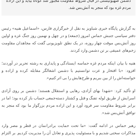
دشمن صهیونیستی در قبال شروط مقاومت مجبور شد کوتاه بیاید و این اراده
مردم غزه بود که منجر به آتش‌بس شد.
به گزارش پایگاه خبری شباویز به نقل از خبرگزاری فارس، «اسماعیل هنیه» رئیس
دفتر سیاسی جنبش حماس امروز (جمعه) و در چهل و نهمین روز جنگ غزه و اولین
روز آتش‌بس موقت چهار روزه، در یک نطق تلویزیونی گفت که مجاهدان مقاومت
زخم‌های عمیقی بر تن دشمن وارد کردند.
هنیه با بیان اینکه مردم غزه حماسه ایستادگی و پایداری به رشته تحریر در آوردند؛
افزود: «با افتخار و عزت توانستیم با دشمن اشغالگر مقابله کرده و اراده و
خواسته‌اش را از بین ببریم و طرح‌هایش را بی اثر کنیم».
او تأکید کرد: «شهدا بهای آزادی، رهایی و استقلال هستند؛ دشمن بر روی آزادی
اسرایش از طریق لوله تفنگ و قتل و کشتار دسته‌جمعی حساب باز کرده بود؛ اما در
برابر شروط مقاومت سر فرود آورد و این اراده مردم بزرگوار ما بود که منجر به
توافق آتش‌بس شد».
رهبر حماس در ادامه گفت: «ما تحت حمایت برادرانمان در قطر و مصر وارد
مذاکرات سختی شدیم و با مسئولیت پذیری و تعادل آن را مدیریت کردیم. بر التزام