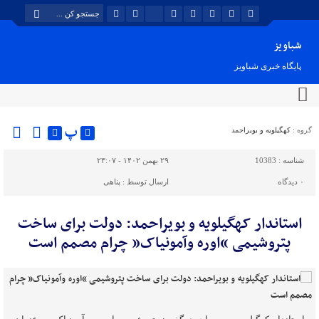
شباویز
پایگاه خبری شباویز
پ
گروه :
کهگیلویه و بویراحمد
شناسه :
10383
۲۹ بهمن ۱۴۰۲ - ۲۳:۰۷
۰
دیدگاه
ارسال توسط :
پناهی
استاندار کهگیلویه و بویراحمد: دولت برای ساخت
پتروشیمی “اوره وآمونیاک” چرام مصمم است