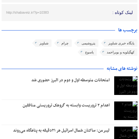
لینک کوتاه :
http://shabaveiz.ir/?p=10383
برچسب ها
پایگاه خبری شباویز
پتروشیمی
چرام
شباویز
کهگیلویه و بویراحمد
یاسوج
نوشته های مشابه
امتحانات متوسطه اول و دوم در البرز حضوری شد
اعدام ۲ تروریست وابسته به گروهک تروریستی منافقین
لیبرمن: ساکنان شمال اسرائیل هر ۲۱دقیقه به پناهگاه می‌روند