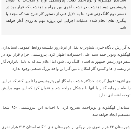
استاندار کهگیلویه و بویراحمد گفت: پتروشیمی اوره و آمونیاک به عنوان
پتروشیمی دوم دهدشت در دشت آهوی بین چرام و دهدشت که قرار بود در
دسفر دوم کلنگ زنی شود بنا به دلایل فنی از دستور کار خارج شد که مجدد با
پیگیری های انجام شده عملیات اجرایی این پروژه مهم به زودی آغاز خواهد
شد.
به گزارش پایگاه خبری شباویز به نقل از ایرنا،روز یکشنبه روابط عمومی استانداری
کهگیلویه وبویراحمد سید علی احمدزاده اظهار کرد: پتروشیمی چرام قرار بود در
سفر دوم رئیس جمهور به استان کلنگ زنی شود اما اعلام شد که به دلیل ناترازی گاز
در زمستان ها و کمبود گاز امکان تامین گاز این واحد بزرگ صنعتی وجود ندارد.
وی افزود: قبول کردند، حداکثر هشت ماه گاز این پتروشیمی را تامین کنند که در این
رابطه سرمایه گذار با آنها با مشکل مواجه شد و عنوان کرد که این مهم برایش
توجیه اقتصادی ندارد.
استاندار کهگیلویه و بویراحمد تصریح کرد: با احداث این پتروشیمی ۹۵۰ شغل
مستقیم ایجاد خواهد شد.
شهرستان ۳۳ هزار نفری چرام یکی از شهرستان های ۹ گانه استان ۷۱۳ هزار نفری