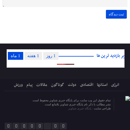
پر بازدید ترین ها
1 روز
1 هفته
1 ماه
انرژی
استانها
اقتصادی
دولت
گوناگون
مقالات
پیام
ورزش
تمام حقوق این وب سایت برای پایگاه خبری شباویز محفوظ است.
نشر مطالب با ذکر نام پایگاه خبری شباویز بلامانع است.
طراحی سایت :
پایگاه خبری شباویز