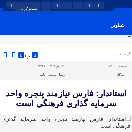
شباویز
پایگاه خبری شباویز
پ
گروه :
استانها
شناسه :
17877
۲۱ مهر ۱۴۰۳ - ۲۳:۳۱
۰
دیدگاه
ارسال توسط :
پناهی
استاندار: فارس نیازمند پنجره واحد
سرمایه گذاری فرهنگی است