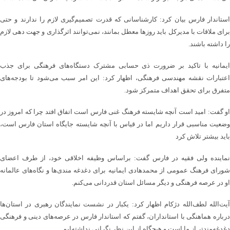
استاندار فارس بیان کرد: کارشناسانی که قدرت تصمیم‌گیری لازم را ندارند و حتی
برای ملاقات با مدیرکل باید روزها معطل بمانند، نمی‌توانند اثرگذاری و جهت دهی لازم
را داشته باشند.
ایمانیه با تاکید بر ضرورت ذی حسابی مشترک دستگاه‌های فرهنگی برای جذب
اعتبارات نقشه مهندسی فرهنگی، اظهار کرد: این امر سبب می‌شود تا بودجه‌های
متفرق برای تحقق اهداف متمرکز شود.
او گفت: امید است آنچه شایسته فرهنگ غنی فارس است اتفاق افتد چرا که امروز در
وضعیت مناسبی قرار داریم اما در قیاس با آنچه شایسته جایگاه استان فارس است،
باید بیشتر تلاش کرد
نماینده ولی فقیه در فارس گفت: براساس وظیفه اخلاقی خود، از طرف اعضای
شورای فرهنگ عمومی از محمدهادی ایمانیه برای دغدغه مندی‌ها و نگاه‌های عالمانه
او در عرصه فرهنگی و دیگر مسائل استان قدردانی می‌کنم.
آیت‌الله لطف‌الله دژکام اظهار کرد: یکبار در نشست نمایندگان رهبری در استان‌ها
درباره هماهنگی با استانداران، گفتم که استاندار فارس در عرصه‌های دینی و فرهنگی
دغدغه‌مندتر از ما است و هیچگاه از این نظر نگرانی نداشته‌ایم.