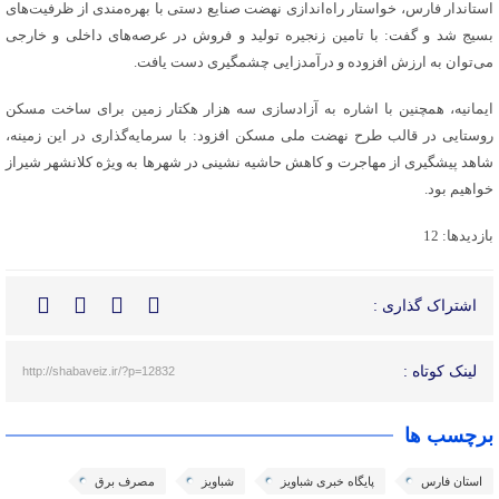
استاندار فارس، خواستار راه‌اندازی نهضت صنایع دستی با بهره‌مندی از ظرفیت‌های
بسیج شد و گفت: با تامین زنجیره تولید و فروش در عرصه‌های داخلی و خارجی
می‌توان به ارزش افزوده و درآمدزایی چشمگیری دست یافت.
ایمانیه، همچنین با اشاره به آزادسازی سه هزار هکتار زمین برای ساخت مسکن
روستایی در قالب طرح نهضت ملی مسکن افزود: با سرمایه‌گذاری در این زمینه،
شاهد پیشگیری از مهاجرت و کاهش حاشیه نشینی در شهرها به ویژه کلانشهر شیراز
خواهیم بود.
بازدیدها: 12
اشتراک گذاری :
لینک کوتاه :
http://shabaveiz.ir/?p=12832
برچسب ها
استان فارس
پایگاه خبری شباویز
شباویز
مصرف برق