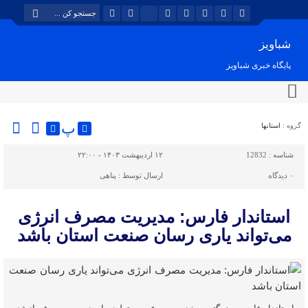
شباویز
پایگاه خبری شباویز
پ
گروه :
استانها
شناسه :
12832
۱۲ اردیبهشت ۱۴۰۳ - ۲۲:۰۰
۰
دیدگاه
ارسال توسط :
پناهی
استاندار فارس: مدیریت مصرف انرژی
می‌تواند یاری رسان صنعت استان باشد