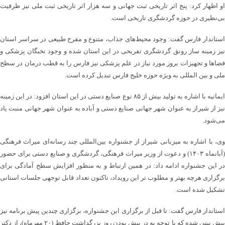
او اظهار کرد: پنج اثر تاریخی ثبت جهانی و سه هزار اثر تاریخی ثبت ملی نیز ظرفیت
بی‌نظیری در حوزه گردشگری تاریخی است.
استاندار فارس گفت: وجود محیط‌های جذاب، متنوع و مفرح طبیعی در سراسر استان
نیز زمینه ساز رونق گردشگری تفریحی در این استان شده و وجود نخبگان پزشکی و
فضاها و تجهیزات بروز مورد نیاز در علم پزشکی نیز فارس را به قطب درمان در سطح
ملی و بین المللی به ویژه حوزه خلیج فارس تبدیل کرده است.
ایمانیه با اشاره به تولید بیش از ۸۵ نوع صنایع دستی در این استان افزود: در این زمینه
نیز از شیراز به عنوان شهر جهانی صنایع دستی و آباده به عنوان شهر جهانی منبت یاد
می‌شود.
وی، با اشاره به میزبانی شیراز از جشنواره بین‌المللی چند رسانه‌ای میراث فرهنگی
(آبانماه ۱۴۰۳) و دعوت از وزیر میراث فرهنگی، گردشگری و صنایع دستی برای حضور
در این جشنواره ادامه داد: در همین ارتباط و به منظور افزایش سطح آمادگی برای
برگزاری هرچه بهتر و مطلوب تر این رویداد، تاکنون تعداد قابل توجهی جلسات استانی
تشکیل شده است.
استاندار فارس گفت: تا قبل از برگزاری این جشنواره، برگزاری چندین پیش برنامه نیز
پیش بینی شده که با توجه به در پیش بودن روز بزرگداشت حافظ (۲۰ مهرماه)، از دکتر