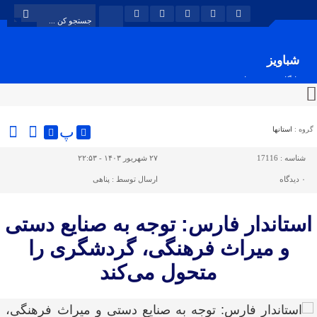
شباویز
پایگاه خبری شباویز
پ
گروه :
استانها
شناسه :
17116
۲۷ شهریور ۱۴۰۳ - ۲۲:۵۳
۰
دیدگاه
ارسال توسط :
پناهی
استاندار فارس: توجه به صنایع دستی
و میراث فرهنگی، گردشگری را
متحول می‌کند