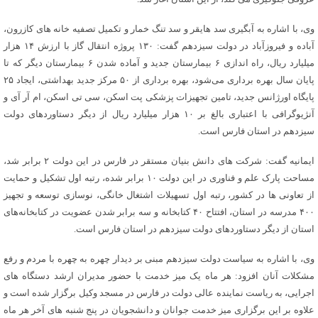
وی، با اشاره به آبگیری سد هایقر و سد تنگ خمار و تکمیل تصفیه خانه های کازرون،
آباده و فیروزآباد در دولت سیزدهم گفت: ۱۳۰ پروژه انتقال گاز با ارزش ۱۴ هزار
میلیارد ریال، راه اندازی ۶ بیمارستان جدید و آماده شدن ۶ بیمارستان دیگر که تا
پایان سال بهره برداری می‌شود، بهره برداری از ۵۰ مرکز جدید بهداشتی، ایجاد ۲۵
پایگاه اورژانس جدید، تامین تجهیزات پزشکی پت اسکن، سی تی اسکن، ام آر آی و
آنژیوگرافی با اعتباری بالغ بر ۱۰ هزار میلیارد ریال از دیگر دستاوردهای دولت
سیزدهم در استان فارس است.
ایمانیه گفت: شرکت های دانش بنیان مستقر در فارس در این دولت ۲ برابر شد،
مساحت پارک علم و فناوری در این دولت ۱۰ برابر شده، رتبه اول تشکیل و حمایت
از تعاونی ها در کشور، رتبه اول تسهیلات اشتغال خانگی، نوسازی توسعه و تجهیز
۴۰۰ مدرسه در استان، افتتاح ۴۰ کتابخانه و سه برابر شدن عضویت در کتابخانه‌های
استان از دیگر دستاوردهای دولت سیزدهم در استان فارس است.
وی، با اشاره به سیاست دولت سیزدهم مبنی بر دیدار چهره به چهره با مردم و رفع
مشکلات آنان افزود: هر ماه یک میز خدمت با حضور مدیران ارشد دستگاه های
اجرایی، به ریاست نماینده عالی دولت در فارس در مسجد وکیل برگزار شده است و
علاوه بر این برگزاری میز خدمت جوانان و دانشجویان در پنج شنبه های آخر هر ماه