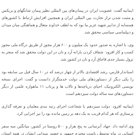
ایمانیه گفت: عضویت ایران در پیمان‌های بین المللی نظیر پیمان شانگهای و بریکس
و مثبت شدن تراز تجارت بین المللی ایران و همچنین افزایش ارتباط با کشورهای
همسایه از تدابیر شهید عزیز ما بود که به لطف خداوند متعال و هماهنگی میان میدان
و دیپلماسی سیاسی محقق شد.
وی، با اشاره به صدور حدود یک میلیون و ۶۰۰ هزار مجوز از طریق درگاه ملی مجوز
کسب و کار افزود: شفاف کردن یارانه آرد و نان در این دولت محقق شد که منجر به
نزول بسیار جدی قاچاق آرد و نان در کشور شد.
استاندار فارس، رشد اقتصادی بالاتر از چهار درصد که در ۱۰ سال قبل بی سابقه بود
را یکی دیگر از دستاوردهای ملی دولت خدمتگزار دانست و گفت: اجرای نسخه
نویسی الکترونیک، احیای دریاچه‌ها و تالاب ها و پرتاب ۱۱ ماهواره علمی از دیگر
دستاوردهای سه ساله دولت سیزدهم است.
ایمانیه افزود: دولت سیزدهم با شجاعت اجرای رتبه بندی معلمان و تعرفه گذاری
پرستاری که هر کدام قریب به یک دهه بر زمین مانده بود را نیز اجرایی کرد.
وی ادامه داد: جهاد آبرسانی به پنج هزار و ۵۰۰ روستا در کشور، میانگین سه سفر
استانی در ماه توسط ریاست محترم جمهور و حضور میدانی ایشان در همه استان