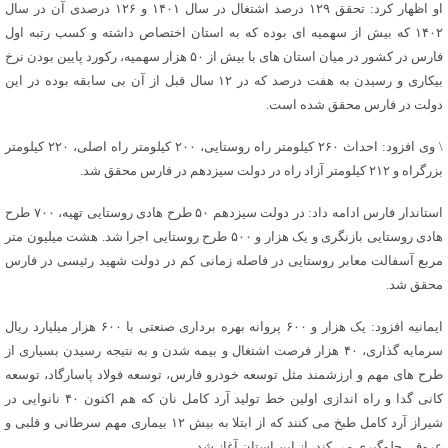
او اظهار کرد: تحقق ۱۲۹ درصد اشتغال در سال ۱۴۰۱ و ۱۲۶ درصدی آن در سال
۱۴۰۲ که بیش از سهمیه ای بوده که به استان اختصاص داشته و کسب رتبه اول
فارس در کشور در میان استان های با بیش از ۵۰ هزار سهمیه، رکورد پایین بودن نرخ
بیکاری و رسیدن به هفت درصد که در ۱۲ سال قبل از آن بی سابقه بوده در این
دولت در فارس محقق شده است.
\ وی افزود: احداث ۲۶۰ کیلومتر راه روستایی، ۲۰۰ کیلومتر راه اصلی، ۲۲۰ کیلومتر
بزرگراه و ۲۱۲ کیلومتر آزاد راه در دولت سیزدهم در فارس محقق شد.
استاندار فارس ادامه داد: در دولت سیزدهم ۵۰ طرح هادی روستایی تهیه، ۷۰۰ طرح
هادی روستایی بازنگری و یک هزار و ۵۰۰ طرح روستایی اجرا شد. هشت میلیون متر
مربع آسفالت معابر روستایی در فاصله زمانی کم در دولت شهید رئیسی در فارس
محقق شد.
ایمانیه افزود: یک هزار و ۶۰۰ پروانه بهره برداری صنعتی با ۶۰۰ هزار میلیارد ریال
سرمایه گذاری، ۴۰ هزار فرصت اشتغال و بیمه شدن و به نتیجه رسیدن بسیاری از
طرح های مهم و ارزشمند مثل توسعه خودرو فارس، توسعه فولاد پاسارگاد، توسعه
کانی گدا و راه اندازی اولین خط تولید آرد کامل نان که هم اکنون ۴۰ نانوایی در
شیراز آرد کامل طبخ می کنند که از ابتلا به بیش ۱۲ بیماری مهم سرطانی و قلبی و
عروقی جلوگیری می کند، از این استان آغاز شد.