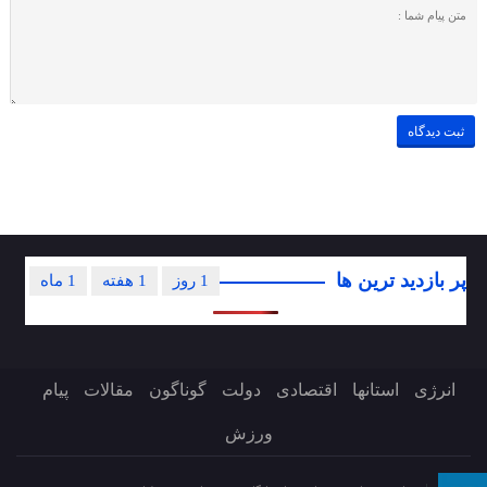
پر بازدید ترین ها
1 روز
1 هفته
1 ماه
انرژی
استانها
اقتصادی
دولت
گوناگون
مقالات
پیام
ورزش