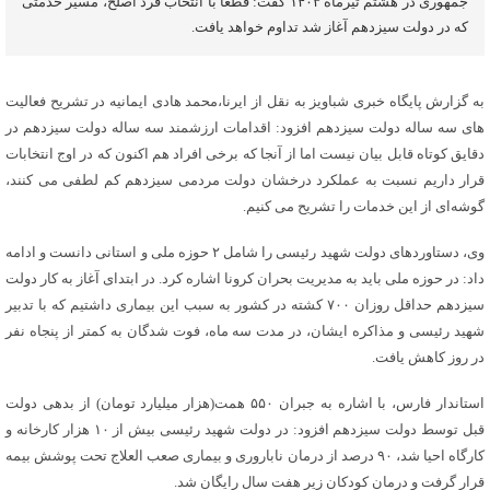
جمهوری در هشتم تیرماه ۱۴۰۳ گفت: قطعا با انتخاب فرد اصلح، مسیر خدمتی
که در دولت سیزدهم آغاز شد تداوم خواهد یافت.
به گزارش پایگاه خبری شباویز به نقل از ایرنا،محمد هادی ایمانیه در تشریح فعالیت
های سه ساله دولت سیزدهم افزود: اقدامات ارزشمند سه ساله دولت سیزدهم در
دقایق کوتاه قابل بیان نیست اما از آنجا که برخی افراد هم اکنون که در اوج انتخابات
قرار داریم نسبت به عملکرد درخشان دولت مردمی سیزدهم کم لطفی می کنند،
گوشه‌ای از این خدمات را تشریح می کنیم.
وی، دستاوردهای دولت شهید رئیسی را شامل ۲ حوزه ملی و استانی دانست و ادامه
داد: در حوزه ملی باید به مدیریت بحران کرونا اشاره کرد. در ابتدای آغاز به کار دولت
سیزدهم حداقل روزان ۷۰۰ کشته در کشور به سبب این بیماری داشتیم که با تدبیر
شهید رئیسی و مذاکره ایشان، در مدت سه ماه، فوت شدگان به کمتر از پنجاه نفر
در روز کاهش یافت.
استاندار فارس، با اشاره به جبران ۵۵۰ همت(هزار میلیارد تومان) از بدهی دولت
قبل توسط دولت سیزدهم افزود: در دولت شهید رئیسی بیش از ۱۰ هزار کارخانه و
کارگاه احیا شد، ۹۰ درصد از درمان ناباروری و بیماری صعب العلاج تحت پوشش بیمه
قرار گرفت و درمان کودکان زیر هفت سال رایگان شد.