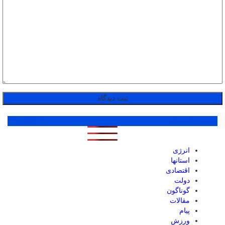
پر بازدید ترین ها
1 روز
1 هفته
1 ماه
انرژی
استانها
اقتصادی
دولت
گوناگون
مقالات
پیام
ورزش