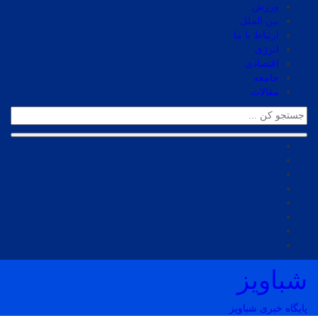
ورزش
بین الملل
ارتباط با ما
انرژی
اقتصادی
جامعه
مقالات
شباویز
پایگاه خبری شباویز