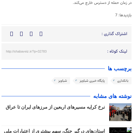
در زمان حمله از دسترس خارج می‌کند.
بازدیدها: 7
اشتراک گذاری :
لینک کوتاه :
http://shabaveiz.ir/?p=32783
برچسب ها
بانکداری
پایگاه خبری شباویز
شباویز
نوشته های مشابه
نرخ کرایه مسیرهای اربعین از مرزهای ایران تا عراق
استان‌های درگیر جنگ، سهم بیشتری از اعتبارات ملی