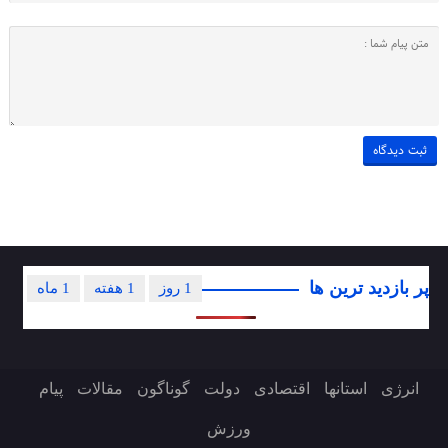
پر بازدید ترین ها
1 روز
1 هفته
1 ماه
انرژی
استانها
اقتصادی
دولت
گوناگون
مقالات
پیام
ورزش