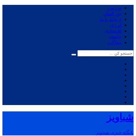
ورزش
بین الملل
ارتباط با ما
انرژی
اقتصادی
جامعه
مقالات
شباویز
پایگاه خبری شباویز