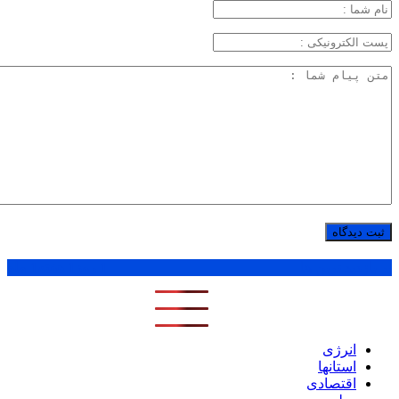
پر بازدید ترین ها
1 روز
1 هفته
1 ماه
انرژی
استانها
اقتصادی