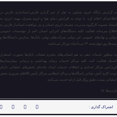
به گزارش پایگاه خبری شباویز به نقل از خبر گزاری فارس،استانداری فارس در
اطلاعیه‌ای اعلام کرد: با توجه به افزایش دمای هوا و لزوم مصرف بهینه انرژی به
استناد مصوبه کارگروه مدیریت مصرف انرژی استان و نیز موافقت استاندار فارس به
اطلاع میرساند فعالیت کلیه دستگاه‌های اجرایی استان اعم از مؤسسات عمومی
دولتی و نهاد‌های عمومی غیر دولتی شرکت‌های دولتی بانک‌ها، مدارس دانشگاه‌ها و
بیمه‌ها روز چهارشنبه ۲۲ مردادماه دورکار می‌باشند.
به منظور خدمات دهی به هم استانی‌های محترم شعبات بانک‌ها بصورت استقرار
کشیک فعالیت کنند. کلیه مراکز خدمات رسان بهداشتی و درمانی بیمارستان‌ها
اورژانس مراکز امدادی و اتفاقات خدمات امداد جاده‌ای بخش‌های عملیاتی دارای
نوبت کاری آتش نشانی پاسگاه‌ها و مراکز انتظامی مراکز تأمین کالا‌های ضروری بخش
عملیاتی پست، طبق روال قبل ارایه خدمت می‌کنند.
بازدیدها: 10
اشتراک گذاری :