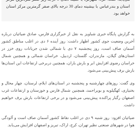
استان و بندرعباس با بیشینه دمای 30 درجه بالای صفر گرمترین مرکز استان
خواهد بود.
به گزارش پایگاه خبری شباویز به نقل از خبرگزاری فارس، صادق ضیائیان درباره
آخرین وضعیت جوی کشور اظهار داشت: روز آینده ۶ دی در اغلب مناطق کشور
آسمان صاف است، روز پنجشنبه ۷ دی با شمالی شدن جریانات روی خزر در
استان‌های گیلان، مازندران، گلستان، اردبیل، خراسان شمالی و همچنین شمال
خراسان رضوی افزایش ابر و بارش باران، همچنین دربرخی ارتفاعات این استان‌ها
بارش برف پیش‌بینی می‌شود.
وی گفت: روزهای چهارشنبه و پنجشنبه در استان‌های ایلام، لرستان، چهار محال و
بختیاری، کهگیلویه و بویراحمد، همچنین شمال فارس و خوزستان و ارتفاعات غرب
اصفهان رگبار پراکنده پیش‌بینی می‌شود و در برخی ارتفاعات بارش برف خواهیم
داشت.
ضیائیان افزود: روز شنبه ۹ دی در اغلب نقاط کشور آسمان صاف است و آلودگی
هوا در شهرهای صنعتی نظیر تهران، کرج، اراک، تبریز و اصفهان افزایش می‌یابد.