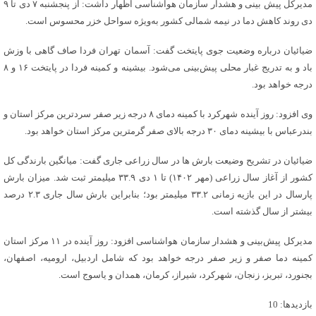
مدیرکل پیش بینی و هشدار سازمان هواشناسی اظهار داشت: از پنجشنبه ۷ دی تا ۹
دی روند کاهش دما در نیمه شمالی کشور به‌ویژه سواحل خزر محسوس است.
ضیائیان درباره وضعیت جوی پایتخت گفت: آسمان تهران فردا صاف گاهی با وزش
باد و به تدریج غبار محلی پیش‌بینی می‌شود. بیشینه و کمینه فردا در پایتخت ۱۶ و ۸
درجه خواهد بود.
وی افزود: روز آینده شهرکرد با کمینه دمای ۸ درجه زیر صفر سردترین مرکز استان و
بندرعباس با بیشینه دمای ۳۰ درجه بالای صفر گرمترین مرکز استان خواهد بود.
ضیائیان در تشریح وضیعت بارش ها در سال زراعی جاری گفت: میانگین بارندگی کل
کشور از آغاز سال زراعی (مهر ۱۴۰۲) تا ۱ دی ۳۳.۹ میلیمتر ثبت شد. میزان بارش
پارسال در این بازیه زمانی ۳۳.۲ میلیمتر بود؛ بنابراین بارش سال جاری ۲.۳ درصد
بیشتر از سال گذشته است.
مدیرکل پیش‌بینی و هشدار سازمان هواشناسی افزود: روز آینده در ۱۱ مرکز استان
کمینه دما صفر و زیر صفر درجه خواهد بود که شامل اردبیل، ارومیه، اصفهان،
بجنورد، تبریز، زنجان، شهرکرد، شیراز، کرمان، همدان و یاسوج است.
بازدیدها: 10