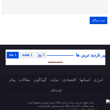
1 روز
1 هفته
1 ماه
پر بازدید ترین ها
انرژی
استانها
اقتصادی
دولت
گوناگون
مقالات
پیام
ورزش
تمام حقوق این وب سایت برای پایگاه خبری شباویز محفوظ است.
نشر مطالب با ذکر نام پایگاه خبری شباویز بلامانع است.
طراحی سایت :
پایگاه خبری شباویز