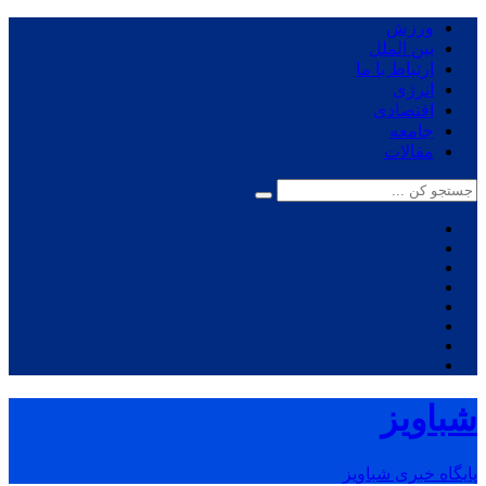
ورزش
بین الملل
ارتباط با ما
انرژی
اقتصادی
جامعه
مقالات
شباویز
پایگاه خبری شباویز