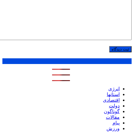
پر بازدید ترین ها
1 روز
1 هفته
1 ماه
انرژی
استانها
اقتصادی
دولت
گوناگون
مقالات
پیام
ورزش