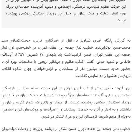
خطیب نماز جمعه این هفته تهران ، گفت: حضور بیش از ۴ میلیون ایرانی در
این حرکت عظیم سیاسی، فرهنگی، اجتماعی و دینی، آفریننده حماسه‌ای بزرگ
بود؛ نقش دولت و ملت عراق در خلق این رویداد استثنائی برکسی پوشیده
نیست.
به گزارش پایگاه خبری شباویز به نقل از خبرگزاری فارس، حجت‌الاسلام سید
محمدحسن ابوترابی‌فرد خطیب نماز جمعه این هفته تهران، در خطبه‌های اول نماز
جمعه این هفته تهران، ضمن گرامیداشت یاد شهدای ۱۷ شهریور ۱۳۵۷، آیت‌الله
طالقانی و شهید مدنی، گفت: کنگره عظیم و بی‌نظیر اربعین با مختصات ویژه آن با
حضور حدود بیست میلیون نفر از مسلمانان و آزادی‌خواهان جهان شکوهِ انقلاب
تاریخ‌ساز عاشورا را به نمایش گذاشت.
وی افزود: حضور بیش از ۴ میلیون ایرانی در این حرکت عظیم سیاسی، فرهنگی،
اجتماعی و دینی، آفریننده حماسه‌ای بزرگ بود؛ نقش دولت و ملت عراق در خلق این
رویداد استثنائی برکسی پوشیده نیست. از مردان و زنانی که شوق تکریم زائران را
داشتند و به احترام آنان به خدمت ایستادند و از هیأت‌ها و موکب‌های ایران اسلامی،
به‌ویژه از مردم شریف کردستان ایران و عراق تشکر می‌کنیم.
خطیب نماز جمعه این هفته تهران ضمن تشکر از برنامه ریزی‌ها و زحمات دولتمردان