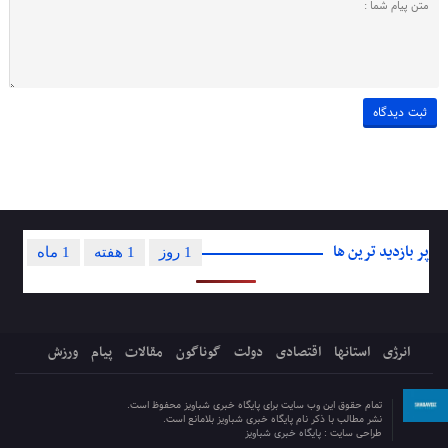
پر بازدید ترین ها
1 روز
1 هفته
1 ماه
انرژی
استانها
اقتصادی
دولت
گوناگون
مقالات
پیام
ورزش
تمام حقوق این وب سایت برای پایگاه خبری شباویز محفوظ است.
نشر مطالب با ذکر نام پایگاه خبری شباویز بلامانع است.
طراحی سایت :
پایگاه خبری شباویز