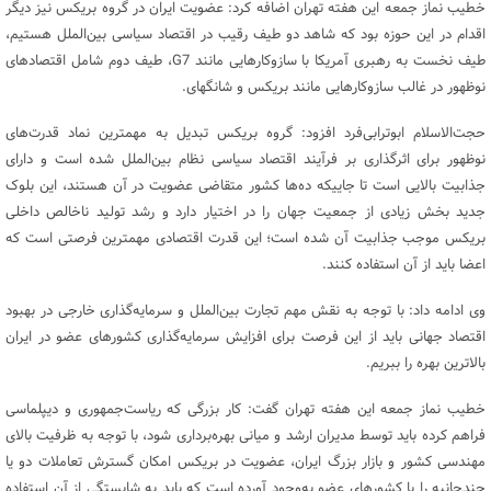
خطیب نماز جمعه این هفته تهران اضافه کرد: عضویت ایران در گروه بریکس نیز دیگر
اقدام در این حوزه بود که شاهد دو طیف رقیب در اقتصاد سیاسی بین‌الملل هستیم،
طیف نخست به رهبری آمریکا با سازوکارهایی مانند G7، طیف دوم شامل اقتصادهای
نوظهور در غالب سازوکارهایی مانند بریکس و شانگهای.
حجت‌الاسلام ابوترابی‌فرد افزود: گروه بریکس تبدیل به مهمترین نماد قدرت‌های
نوظهور برای اثرگذاری بر فرآیند اقتصاد سیاسی نظام بین‌الملل شده است و دارای
جذابیت بالایی است تا جاییکه ده‌ها کشور متقاضی عضویت در آن هستند، این بلوک
جدید بخش زیادی از جمعیت جهان را در اختیار دارد و رشد تولید ناخالص داخلی
بریکس موجب جذابیت آن شده است؛ این قدرت اقتصادی مهمترین فرصتی است که
اعضا باید از آن استفاده کنند.
وی ادامه داد: با توجه به نقش مهم تجارت بین‌الملل و سرمایه‌گذاری خارجی در بهبود
اقتصاد جهانی باید از این فرصت برای افزایش سرمایه‌گذاری کشورهای عضو در ایران
بالاترین بهره را ببریم.
خطیب نماز جمعه این هفته تهران گفت: کار بزرگی که ریاست‌جمهوری و دیپلماسی
فراهم کرده باید توسط مدیران ارشد و میانی بهره‌برداری شود، با توجه به ظرفیت بالای
مهندسی کشور و بازار بزرگ ایران، عضویت در بریکس امکان گسترش تعاملات دو یا
چندجانبه را با کشورهای عضو به‌وجود آورده است که باید به شایستگی از آن استفاده