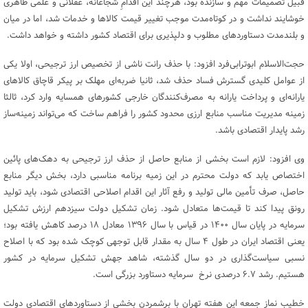
قبیل تصمیمات مهم و سازنده بود، هرچند این اقدامِ شجاعانه، عقلانی و علمی ظاهری
خوشایند نداشت و در کوتاه‌مدت موجب تغییر قیمت کالاها و خدمات شد، اما در میان
و بلندمدت دستاوردهای مطلوب و دلپذیری برای اقتصاد کشور داشته و خواهد داشت.
حجت‌الاسلام ابوترابی‌فرد افزود: با حذف رانت ناشی از تخصیص ارز ترجیحی، اولا یکی
از عوامل کلیدی گسترش فساد حذف شد، ثانیا ضربه‌ای مهلک بر پیکر قاچاق کالاهای
یارانه‌ای و پرداخت یارانه به مصرف‌کنندگان خارجی کشورهای همسایه وارد کرد، ثالثا
زمینه مدیریت مناسب منابع ارزی محدود کشور را فراهم ساخت که می‌تواند زمینه‌ساز
رشد پایدار اقتصادی باشد.
وی افزود: لازم است بخشی از منابع حاصل از حذف ارز ترجیحی به دهک‌های پائین
اختصاص یابد که دولت محترم در این زمیه برنامه مناسبی دارد، بخش دیگر منابع
حاصل، صرف تأمین مالی تولید و رفع آثار این اقدام اصلاحی اقتصادی شود، باید تولید
رونق پیدا کند تا قیمت‌ها متعادل شود. زمان تشکیل دولت سیزدهم ارزش تشکیل
سرمایه در پایان سال ۱۴۰۰ در قیاس با سال ۱۳۹۶ معادل ۱۸ درصد کاهش یافته بود؛
یعنی اقتصاد ایران در طول ۴ سال به مقدار قابل توجهی کوچک شده بود که با اصلاح
نسبی سیاست‌گذاری در دو سال گذشته، شاهد جهش تشکیل سرمایه در کشور
هستیم. رشد ۶.۷ درصدی نرخ سرمایه دستاورد بزرگی است.
خطیب نماز جمعه این هفته تهران با برشمردن بخشی از دستاوردهای اقتصادی دولت