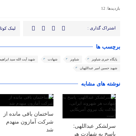
بازدیدها: 12
اشتراک گذاری :
لینک کوتاه
برچسب ها
پایگاه خبری شباویز
شباویز
شهادت
شهید آیت الله سید ابراهی
شهید حسین امیر عبداللهیان
نوشته های مشابه
ساختمان باقی مانده از
شرکت آمازون منهدم
سرلشکر عبداللهی:
شد
پاسخ به شهادت هر