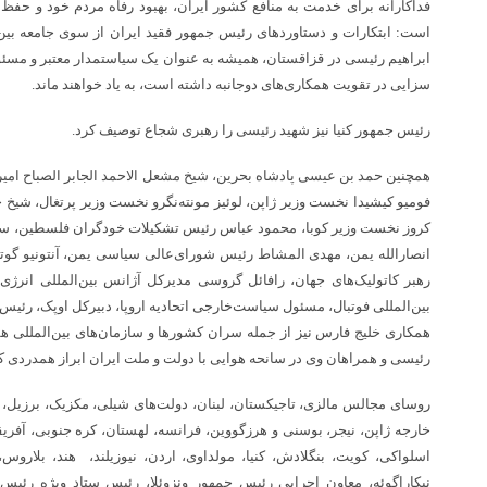
فداکارانه برای خدمت به منافع کشور ایران، بهبود رفاه مردم خود و حفظ 
است: ابتکارات و دستاوردهای رئیس جمهور فقید ایران از سوی جامعه بین‌ا
ابراهیم رئیسی در قزاقستان، همیشه به عنوان یک سیاستمدار معتبر و مسئو
سزایی در تقویت همکاری‌های دوجانبه داشته است، به یاد خواهند ماند.
رئیس جمهور کنیا نیز شهید رئیسی را رهبری شجاع توصیف کرد.
همچنین حمد بن عیسی پادشاه بحرین، شیخ مشعل الاحمد الجابر الصباح امیر
فومیو کیشیدا نخست وزیر ژاپن، لوئیز مونته‌نگرو نخست وزیر پرتغال، شیخ 
کروز نخست وزیر کوبا، محمود عباس رئیس تشکیلات خودگران فلسطین، سید
انصارالله یمن، مهدی المشاط رئیس شورای‌عالی سیاسی یمن، آنتونیو گ
رهبر کاتولیک‌های جهان، رافائل گروسی مدیرکل آژانس بین‌المللی انرژی 
بین‌المللی فوتبال، مسئول سیاست‌خارجی اتحادیه اروپا، دبیرکل اوپک، رئیس
همکاری خلیج فارس نیز از جمله سران کشورها و سازمان‌های بین‌المللی هس
رئیسی و همراهان وی در سانحه هوایی با دولت و ملت ایران ابراز همدردی کرد
روسای مجالس مالزی، تاجیکستان، لبنان، دولت‌های شیلی، مکزیک، برزیل، ‌ کل
خارجه ژاپن، نیجر، بوسنی و هرزگووین، فرانسه، لهستان، کره جنوبی، آفریقا
اسلواکی، کویت، بنگلادش، کنیا، مولداوی، اردن، نیوزیلند، ‌ هند، بلاروس،
نیکاراگوئه، معاون اجرایی رئیس جمهور ونزوئلا، رئیس ستاد ویژه رئی