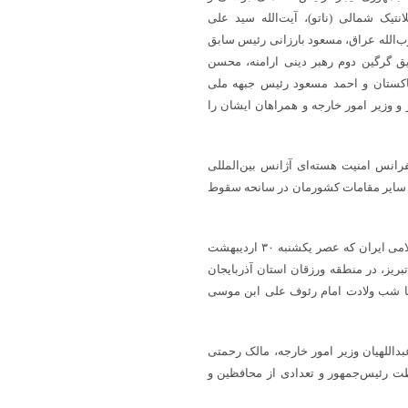
تیک شمالی (ناتو)، آیت‌الله سید علی
ب‌الله عراق، مسعود بارزانی رئیس سابق
ق گرگین دوم رهبر دینی ارامنه، محسن
اکستان و احمد مسعود رئیس جبهه ملی
و وزیر امور خارجه و همراهان ایشان را
رانس امنیت هسته‌ای آژانس بین‌المللی
 و سایر مقامات کشورمان در سانحه سقوط
آیت الله سید ابراهیم رئیسی خادم‌الرضا(ع) و هشتمین رئیس جمهوری اسلامی ایران که عصر یکشنبه ۳۰ اردیبهشت
بریز، در منطقه ورزقان استان آذربایجان
با شب ولادت امام رئوف علی ابن موسی
بداللهیان وزیر امور خارجه، مالک رحمتی
ت رئیس‌جمهور و تعدادی از محافظین و