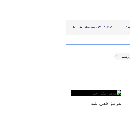
 :
http://shabaveiz.ir/?p=13471
م رئیسی
هرمز قفل شد