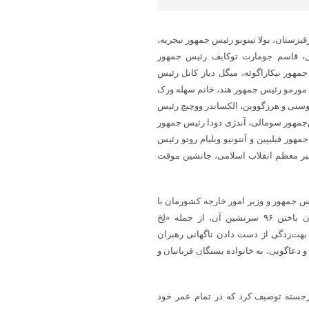
یزستان، بولا تینوبو رئیس جمهور نیجریه،
ال، قاسم جومارت توکایف رئیس جمهور
مهور نیکاراگوئه، میگل دیاز کانل رئیس
ی مورمو رئیس جمهور هند، خانم سهله ورک
سنی و هرزگووین، الکساندر ووچیچ رئیس
جمهور سومالی، آندژی دودا رئیس جمهور
ر فیلیپین و آنتونیو ویلیام روتو رئیس
 رهبر معظم انقلاب اسلامی، جانشین موقت
س جمهور و وزیر امور خارجه کشورمان با
سانحه سقوط هواپیمای نیروی هوایی لهستان در ۲۰۱۰ که منجر به جان باختن ۹۶ سرنشین آن، از جمله «لِخ
بهت‌زدگی از دست دادن ناگهانی رهبران
 دعاگویی، به خانواده بستگان قربانیان و
برجسته توصیف کرد که در تمام عمر خود