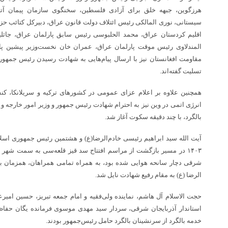
هرزگوین، جبهه خلق برای آزادی فلسطین، سخنگوی سازمان پیمان آتلان
سیستانی، نوری المالکی رئیس ائتلاف دولت قانون عراق، دبیرکل کتائب حز
اقلیم کردستان عراق، محمد الحلبوسی رئیس سابق پارلمان عراق، جاثلی
المندلاوی رئیس موقت پارلمان عراق، عمران خان نخست‌وزیر پیشین پ
مقاومت افغانستان نیز با ارسال پیام‌هایی به شهادت رسیدن رئیس جمهور 
تسلیت گفته‌اند.
همچنین علاوه بر اعلام عزای عمومی در کشورهای ترکیه و سریلانکا، کنف
انرژی اتمی در وین نیز به احترام شهادت رئیس جمهور و وزیر امور خارجه
بالگرد، با چند دقیقه سکوت آغاز شد.
۱۴۰۳ در مسیر بازگشت از مراسم افتتاح سد قیز قلعه‌سی به سمت شهر ت
شرقی دچار سانحه هوایی شده بود، به همراه تمامی همراهان، همزمان 
الرضا (ع) به مقام رفیع شهادت نایل شد.
حجت الاسلام آل هاشم، نماینده ولی‌فقیه و امام جمعه تبریز، حسین امیرع
استاندار آذربایجان شرقی، سردار سید مهدی موسوی فرمانده یگان حفاظ
خدمه بالگرد از سرنشینان بالگرد حامل رئیس‌جمهور بودند.