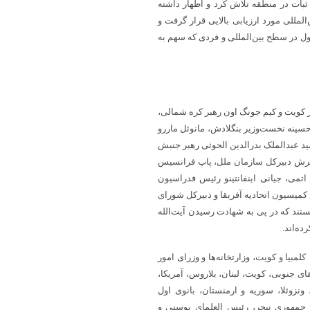
ثبات در منطقه تلاش کرد و اظهار داشته
لمللی مورد ارزیابی بالایی قرار گرفت و
ل در سطح بین‌المللی و فردی که سهم به
 کویت و کیم جونگ اون رهبر کره شمالی،
حسینه نخست‌وزیر بنگلادش، مانوئل ماررو
 عبدالملک بدرالدین الحوثی رهبر جنبش
وترش دبیرکل سازمان ملل، پاپ فرانسیس
اتمی، جیانی اینفانتینو رئیس فدراسیون
 کمیسیون اتحادیه آفریقا و دبیرکل شورای
تند که در پی به شهادت رسیدن آیت‌الله
ه‌اند.
مبیا و کویت، وزارتخانه‌ها و وزرای امور
ی جنوبی، کویت، لبنان، بلاروس، آمریکا،
 ونزوئلا، سوریه و ارمنستان، بانوی اول
س جمهوری نیجر، رئیس العلمای بوسنی و