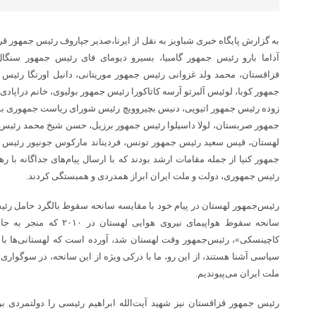
به گزارش پایگاه خبری شباویز به نقل از ایرنا،صدیر جپاروف رئیس جمهور قرق
آداما بارو رئیس جمهور گامبیا، بسیرو دیومای فای رئیس جمهور سنگ
قزاقستان، محمد ولد غزوانی رئیس جمهور موریتانی، دانیل اورتگا رئیس ج
جمهور کوبا، لوئیس آلبرتو آرسه کاتاکورا رئیس جمهور بولیوی، خانم دراپاد
زوده رئیس جمهور اتیوپی، دنیس بچیروویچ رئیس شورای ریاست جمهوری بو
جمهور صربستان، لولا داسیلوا رئیس جمهور برزیل، حسن شیخ محمد رئیس‌
لهستان، قیس سعید رئیس جمهور تونس، فردیناند مارکوس جونیور رئیس جمهو
جمهور کنیا از جمله مقامات ارشد بودند که با ارسال پیام‌های جداگانه با
رئیس جمهوری، دولت و ملت ایران ابراز همدردی و همبستگی کردند.
رئیس‌جمهور لهستان در پیام خود با مقایسه سانحه سقوط بالگرد حامل رئی
کاچینسکی»، رئیس‌جمهور وقت لهستان شد، آورده است که لهستانی‌ها با 
سیاسی آشنا هستند، از این رو، ما با درکی ویژه از این سانحه، در سوگواری و
ملت ایران می‌پیوندیم.
رئیس جمهور قزاقستان نیز شهید آیت‌الله ابراهیم رئیسی را دولتمردی 