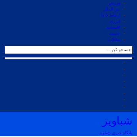
ورزش
بین الملل
ارتباط با ما
انرژی
اقتصادی
جامعه
مقالات
شباویز
پایگاه خبری شباویز