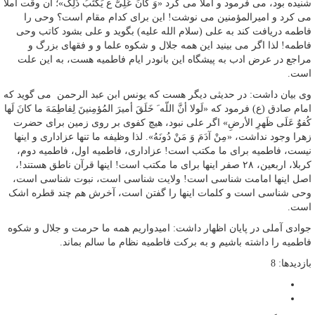
شنیده بود، می فرمود و املا می کرد «وَ کَانَ عَلِیٌّ ع یَکْتُبُ ذَلِکَ»؛ آن وقت املا
می کرد و امیرالمؤمنین می نوشت! این برای کدام مقام است؟ وحی را
فاطمه دریافت کند به علی (سلام الله علیه) بگوید و علی بشود کاتب وحی
فاطمه! لذا اگر می بینید این همه جلال و شکوه علما و و فقهای بزرگ و
مراجع در عرض ادب به پیشگاه این بانودر ایام فاطمیه هست، به این علت
است.
وی بیان داشت: در حدیثی دیگر هست که یونس ابن عبد الرحمن می گوید که
امام صادق (ع) فرمود که «لَولا أنَّ اللّه َ خَلَقَ أمیرَ المُؤمِنینَ لِفاطِمَهَ ما کانَ لَها
کُفوٌ عَلَى ظَهرِ الأرضِ» اگر علی نبود، هیچ کفوی بر روی زمین برای حضرت
زهرا وجود نداشت، «مِنْ آدَمَ وَ مَنْ دُونَهُ». لذا وظیفه ما تنها عزاداری و اینها
نیست، فاطمیه برای ما مکتب است! عزاداری، فاطمیه اول، فاطمیه دوم،
کربلا، اربعین، ۲۸ صفر اینها برای ما مکتب است! اینها قرآن ناطق هستند!،
اصل اینها امامت شناسی است! ولایت شناسی است، نبوت شناسی است،
وحی شناسی است و کلمات اینها را گفتن است، آخرش هم چند قطره اشک
است.
جوادی آملی در پایان اظهار داشت: امیدواریم همه ما حرمت و جلال و شکوه
فاطمیه را داشته باشیم و به برکت فاطمیه نظام ما سالم بماند.
بازدیدها: 8