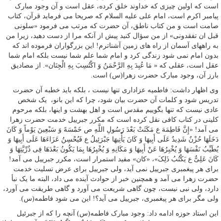
است که اولین چیزی که خداوند خلق کرده، عقل است و آن وجود مبارک
پیامبر اکرم است، امام علی علیه السلام که صریحا می فرماید قرآن، کتاب
صامت است و من کتاب ناطق، آن حضرت که مرتب می فرمود «سلونی
قبل ان تفقدونی» از من سؤال کنید پیش از آنکه مرا از دست دهید، زیرا من
به راههاى آسمان از راه هاى زمین آشناترم! این بزرگواران فرموده اند که
بدون امام نمی شود زندگی کرد و امام شما علم شما نیست بلکه امام شما
عقل است، عقلی که « مَا عُبِدَ بِهِ الرَّحْمَنُ وَ اکْتُسِبَ بِهِ الْجِنَان‏». از مصادیق
بارز آن، وجود مبارک حضرت زهرا(س) است.
وی اظهار داشت: فاطمیه عزاداری تنها نیست ، بلکه باید خطبه آن حضرت
تدریس شود و کلمات آن حضرت بیان شود، چرا که این بانو، یک شخص
عادی نیست که تنها بگوییم مقدس است و اهل بهشت و اینها، بلکه مرحوم
کلینی در کتاب کافی نقل کرده است که مکرر جبرییل خدمت حضرت زهرا
می آمد! «إِنَّ فَاطِمَهَ ع مَکَثَتْ بَعْدَ رَسُولِ اللَّهِ ص خَمْسَهً وَ سَبْعِینَ یَوْماً وَ کَانَ
دَخَلَهَا حُزْنٌ شَدِیدٌ عَلَى أَبِیهَا وَ کَانَ یَأْتِیهَا جَبْرَئِیلُ ع فَیُحْسِنُ عَزَاءَهَا عَلَى أَبِیهَا وَ
یُطَیِّبُ نَفْسَهَا وَ یُخْبِرُهَا عَنْ أَبِیهَا وَ مَکَانِهِ وَ یُخْبِرُهَا بِمَا یَکُونُ بَعْدَهَا فِی ذُرِّیَّتِهَا وَ
کَانَ عَلِیٌّ ع یَکْتُبُ ذَلِکَ»، «کان» مفید استمرار است، مکرر جبرییل می آمد!
برای هر پیغمبری جبرییل نمی آید، ولی جبرییل برای عرض تسلیت خدمت
حضرت زهرا می آمد و همچنین خبر از حوادث آینده می داد، البته ما یک نبأ
دارد، ولی نبی نیست، چون گاهی شریعت می آورد و گاهی طریقت می آورد،
ولی مگر برای هر پیغمبری، جبرییل می آید؟! این می شود فاطمه(س).
این استاد حوزه ادامه داد: وجود مبارک فاطمه(س) آنچه را که از جبرئیل