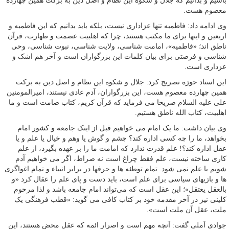
باشیم و بدانیم که جلال و شکوه این نظام و اصل دین به برکت همین چهارده
معصوم هست.
وی ادامه داد: فاطمیه تنها عزاداری نیست، بلکه باید بدانیم که این فاطمیه و
اربعین و اینها برای ما مکتب هستند، چرا که اهلبیت عصمت و طهارت، قرآن
ناطق اند؛ «فاطمیه»، امامت شناسی، ولایت شناسی، نبوت شناسی، وحی
شناسی و فرصتی برای بیان کلمات این بزرگواران است و آخر هم اشک و
عزداری است.
این استاد حوزه تصریح کرد: جلال و شکوه این نظام و اصل دین به برکت
همین چهارده معصوم هست، این بزرگواران، آدم عادی نیستند، امیرالمومنین
علی علیه السلام صریحا می فرماید که قرآن کریم، کتاب صامت است و ما
اهلبیت، کتاب الله ناطق هستیم.
وی بیان داشت: ما یک امام می خواهیم قبل از اینک جامعه و کشور امام
بخواهد، ما را چه کسی اداره کند؟ چشم و گوش یا وهم و خیال یا علم و یا
عقل اداره کند؟! علم قدرت ندارد که امامت ما را بر عهده بگیرد، از علم
کاری ساخته نیست، علم فقط چراغ است نه صراط، اگر می خواهیم آدم
شویم با علم نمی شود. تمام توطئه ها و حرفها در برابر انبیاء و تمام اغواگری
ها و بازیهای سیاسی برای علم است، باید دست و پای علم را عقال کرد «و
بالعقل یعتقل»؛ این عقل است که می‌تواند امام جامعه باشد و لذا مرحوم
کلینی نیز در آخر مقدمه خود بر کتاب کافی می گوید: «قطب فرهنگی یک
ملت، عقل آن ملت است».
جوادی آملی گفت: آنچه مهم است و اصرار ائمه که عقل محض هستند، این