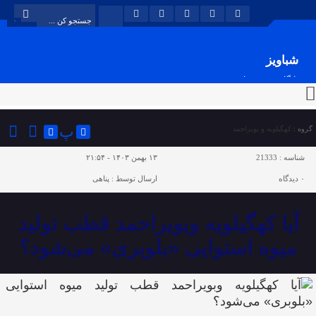
شباویز
پایگاه خبری شباویز
پ
گروه :
کهگیلویه و بویراحمد
شناسه :
21333
۱۳ بهمن ۱۴۰۳ - ۲۱:۵۴
۰
دیدگاه
ارسال توسط :
پناهی
آیا کهگیلویه وبویراحمد قطب تولید
میوه استوایی «بلوبری» می‌شود؟