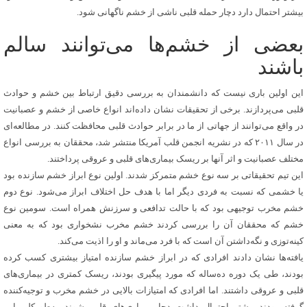
بیشتر احتمال دارد دچار حمله قلبی ناشی از خشم ناگهانی شود.
بعضی از خشم‌ها می‌توانند سالم
باشند
این اولین باری نیست که دانشمندان به بررسی دقیق ارتباط بین خشم و حوادث
قلبی می‌پردازند. برخی از تحقیقات نشان داده‌اند انواع خاصی از خشم و عصبانیت
در واقع می‌توانند از جهاتی از ما در برابر حوادث قلبی محافظت کنند. در مطالعه‌ای
در سال ۲۰۱۱ که در نشریه انجمن قلب آمریکا منتشر شد، محققان به بررسی انواع
مختلف عصبانیت و اثر آنها بر ریسک بیماری‌های قلبی و عروقی پرداختند.
این تیم تحقیقاتی بر سه نوع خشم متمرکز شدند. اولین نوع ابراز خشم سازنده بود
یا خشمی که نسبت به فردی دیگر اما با هدف حل اختلاف ابراز می‌شود. نوع دوم
خشم مخرب توجیهی بود که با حالت تدافعی و سرزنش همراه است. سومین نوع
خشم که محققان آن را بررسی کردند خشم مخرب نشخواری بود که به معنی
کینه‌توزی و نگه‌داشتن آن است که با فرد می‌ماند و او را اذیت می‌کند.
یافته‌ها نشان دادند افرادی که در ابراز خشم سازنده امتیاز بیشتری کسب کرده
بودند، طی یک دوره ده‌ساله که مورد پیگیری بودند، ریسک کمتری در بیماری‌های
قلبی و عروقی داشتند. اما افرادی که امتیازات بالایی در خشم مخرب و توجیه‌کننده
گرفته بودند بیشتر احتمال داشت دچار بیماری‌های قلبی شوند. به‌طورکلی این