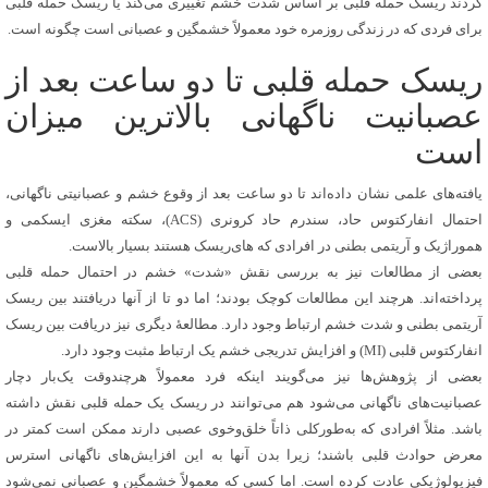
کردند ریسک حمله قلبی بر اساس شدت خشم تغییری می‌کند یا ریسک حمله قلبی
برای فردی که در زندگی روزمره خود معمولاً خشمگین و عصبانی است چگونه است.
ریسک حمله قلبی تا دو ساعت بعد از
عصبانیت ناگهانی بالاترین میزان
است
یافته‌های علمی نشان داده‌اند تا دو ساعت بعد از وقوع خشم و عصبانیتی ناگهانی،
احتمال انفارکتوس حاد، سندرم حاد کرونری (ACS)، سکته مغزی ایسکمی و
هموراژیک و آریتمی بطنی در افرادی که های‌ریسک هستند بسیار بالاست.
بعضی از مطالعات نیز به بررسی نقش «شدت» خشم در احتمال حمله قلبی
پرداخته‌اند. هرچند این مطالعات کوچک بودند؛ اما دو تا از آنها دریافتند بین ریسک
آریتمی بطنی و شدت خشم ارتباط وجود دارد. مطالعهٔ دیگری نیز دریافت بین ریسک
انفارکتوس قلبی (MI) و افزایش تدریجی خشم یک ارتباط مثبت وجود دارد.
بعضی از پژوهش‌ها نیز می‌گویند اینکه فرد معمولاً هرچندوقت یک‌بار دچار
عصبانیت‌های ناگهانی می‌شود هم می‌توانند در ریسک یک حمله قلبی نقش داشته
باشد. مثلاً افرادی که به‌طورکلی ذاتاً خلق‌وخوی عصبی دارند ممکن است کمتر در
معرض حوادث قلبی باشند؛ زیرا بدن آنها به این افزایش‌های ناگهانی استرس
فیزیولوژیکی عادت کرده است. اما کسی که معمولاً خشمگین و عصبانی نمی‌شود