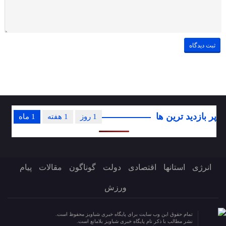
پر بازدید ترین ها
1 روز
1 هفته
1 ماه
انرژی
استانها
اقتصادی
دولت
گوناگون
مقالات
پیام
ورزش
تمام حقوق این وب سایت برای پایگاه خبری شباویز محفوظ است.
نشر مطالب با ذکر نام پایگاه خبری شباویز بلامانع است.