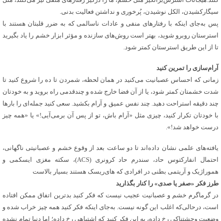
سیگارکشیدن، الکل نوشیدن، پُرخوری و نداشتن فعالیت بدنی.
پس به‌جای اینکه با رفتارهای منفی و عادات ناسالمی که به ضرر قلبتان هستند با
استرستان روبرو شوید، بهتر است روش‌های سازنده و مؤثر ابزار خشم را یاد بگیرید
تا از این طریق استرستان کمتر شود.
آرام‌سازی را تمرین کنید
زمانی که احساس عصبانیت می‌کنید در همان لحظه، شمردن تا ده را شروع کنید تا
شدت خشمتان کمتر شود، یا از آن فضا خارج شده و چندقدمی راه بروید و به خودتان
چند دقیقه استراحت دهید. چند نفس عمیق و آرام بکشید. سعی کنید جمله‌ای را بارها
با خودتان تکرار کنید، چیزی مثل «آرام باش، تو از پس آن برمی‌آیی!» یا «همه چیز
درست خواهد شد!».
یافته‌های علمی نشان داده‌اند تا دو ساعت بعد از وقوع خشم و عصبانیتی ناگهانی،
احتمال انفارکتوس حاد، سندرم حاد کرونری (ACS)، سکته مغزی ایسکمی و
هموراژیک و آریتمی بطنی در افرادی که های‌ریسک هستند بسیار بالاست
طرز فکر «صفر یا صدی» را کنار بگذارید
در گرماگرم خشم و عصبانیت عجیب نیست که فکر کنید بدترین اتفاق ممکن افتاده
است، درحالی‌که اغلب این گونه نیست. به‌جای اینکه فکر کنید همه چیز خراب شده و
وضعیت وحشتناکی رخ داده، به این فکر کنید که اشتباهی رخ داده؛ اما دنیا تمام نشده