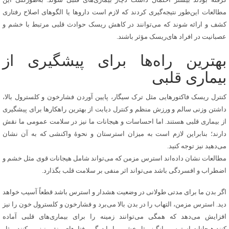
مطالعات این‌طور نتیجه‌گیری کردند که لازم است داروها یا الگوهای اصلاح رفتاری
کشف و ارائه شوند که می‌توانند در کاهش ریسک حوادث قلبی مرتبط با خشم و
عصبانیت در افراد های‌ریسک مؤثر باشند.
بهترین راه‌ها برای پیشگیری از
بیماری قلبی
کنترل ریسک فاکتورهایی مثل ترک سیگار، پایین آوردن فشارخون و کلسترول بالا،
داشتن وزنی سالم و ورزش منظم و کنترل دیابت از بهترین راهکارها برای پیشگیری
از بیماری قلبی هستند. اما احساسات و هیجانات ما نیز در سلامت عمومی ما نقش
دارند؛ بنابراین لازم است به میزان استرستان و نحوهٔ واکنشی که به آن نشان
می‌دهید نیز توجه کنید.
مطالعات نشان داده‌اند استرس مزمن که می‌تواند شامل هیجانات قوی مثل خشم و
اضطراب و افسردگی باشد می‌تواند اثر منفی بر سلامت قلب بگذارد.
اگر بدن ما برای مدتی طولانی در وضعیت هشدار و استرس باشد قطعاً آسیب خواهد
دید. استرس مزمن، التهاب را در بدن بالا می‌برد و فشارخون و کلسترول خون را نیز
افزایش می‌دهد که همگی می‌توانند زمینه را برای بیماری‌های قلبی آماده
کنند.هیجانات استرس‌برانگیز مثل خشم، ما را درگیر رفتارهای منفی نیز می‌کنند، مثل