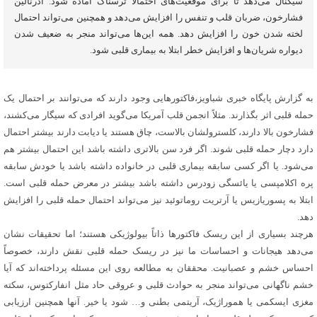
سیگنال می‌دهد تا برای موقعیت‌های احتمالاً ترسناک آماده شود. آدرنالین
فشارخون، ضربان قلب و تنفس را افزایش می‌دهد و همچنین می‌تواند احتمال
لخته شدن خون را افزایش دهد. همه این‌ها می‌تواند منجر به ضعیف شدن
دیواره شریان‌ها و افزایش خطر ابتلا به بیماری قلبی شود.
به گزارش پایگاه خبری شباویز،فاکتورهایی وجود دارند که می‌توانند بر احتمال یک
حمله قلبی اثر بگذارند. مثلاً انجمن قلب آمریکا می‌گوید افرادی که سیگار می‌کشند،
فشارخون بالا دارند، کلسترولشان بالاست، چاق هستند یا دیابت دارند بیشتر احتمال
دارد دچار حمله قلبی شوند. اگر فرد سن بالاتری داشته باشد این احتمال بیشتر هم
می‌شود. یا اگر کسی سابقه بیماری قلبی در خانواده داشته باشد یا خودش سابقه
پره اکلامپسی یا یائسگی زودرس داشته باشد بیشتر در معرض حمله قلبی است.
ابتلا به پسوریازیس یا آرتریت روماتوئید نیز می‌تواند احتمال حمله قلبی را افزایش
دهد.
هرچند بسیاری از این ریسک فاکتورها ذاتاً بیولوژیکی هستند؛ اما تحقیقات نشان
می‌دهد هیجانات و احساسات ما نیز در ریسک حمله قلبی نقش دارند، خصوصاً
احساس خشم و عصبانیت. محققان به مطالعه روی این مسئله پرداخته‌اند که آیا
خشم ناگهانی می‌تواند منجر به حوادث قلبی و عروقی حاد مثل انفارکتوس، سکته
مغزی ایسکمی یا هموراژیک، آریتمی بطنی و… شود یا خیر. آنها همچنین ارزیابی