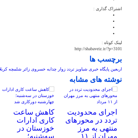
اشتراک گذاری :
لینک کوتاه :
http://shabaveiz.ir/?p=3101
برچسب ها
اربعین
پایگاه خبری شباویز
تردد زوار
چذابه
خسروی
زائر
شلمچه
کربلا
نوشته های مشابه
اجرای محدودیت
کاهش ساعت
تردد در محورهای
کاری ادارات
منتهی به مرز
خوزستان در
مهران از ۱۱
سه‌شنبه؛