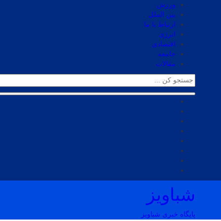
ورزش
بین الملل
ارتباط با ما
انرژی
اقتصادی
جامعه
مقالات
شباویز
پایگاه خبری شباویز