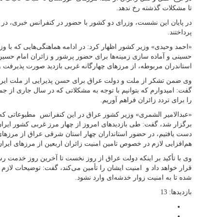
تا مشکلات گذشته رخ ندهد.
در پایان این نشست، وزرای دو کشور با حضور در کنفرانس خبری، در جم
پرداختند.
«احمد وحیدی» وزیر کشور اظهار کرد: در ادامه هماهنگی‌هایی که با و
حسینی و آماده سازی زمینه‌ها برای حضور پرشور و زائران امام حسی
استاندران مربوطه، از مرزهای چهارگانه غربی بازدید صورت پذیرفت 
وی ضمن تشکر از ملت و دولت عراق برای حسن پذیرایی از ملت ایران 
گفت: امیدوارم که بتوانیم با توجه به مشکلاتی که در سال جاری از
را برای تردد زائران فراهم آوریم.
«عبدالامیر الشمری» وزیر کشور عراق در این کنفرانس مطبوعاتی که
برگزار شد، گفت: طی بازدیدهای امروز از چهار مرز غربی کشور ایران
دست یافتیم، در حضور استانداران چهار استان شرقی عراق از مرزهای 
هم‌افزایی لازم در خصوص تامین امنیت زائران اربعین از مرزهای ایر
وی با تأکید بر اینکه دولت عراق از روز نخست تا آخرین روز خدمت رسا
قرار خواهد داد و امنیت ایشان را تأمین می‌کند، گفت: توضیحات لازم ب
شده تا به امنیت زوار خدشه‌ای وارد نشود.
بازدیدها: 13