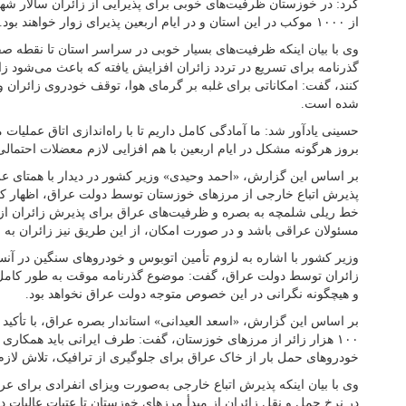
کرد: در خوزستان ظرفیت‌های خوبی برای پذیرایی از زائران سالار شه
از ۱۰۰۰ موکب در این استان و در ایام اربعین پذیرای زوار خواهند بود.
وی با بیان اینکه ظرفیت‌های بسیار خوبی در سراسر استان تا نقطه 
گذرنامه برای تسریع در تردد زائران افزایش یافته که باعث می‌شود زائر
کنند، گفت: امکاناتی برای غلبه بر گرمای هوا، توقف خودروی زائران و
شده است.
حسینی یادآور شد: ما آمادگی کامل داریم تا با راه‌اندازی اتاق عمل
بروز هرگونه مشکل در ایام اربعین با هم افزایی لازم معضلات احتمالی
بر اساس این گزارش، «احمد وحیدی» وزیر کشور در دیدار با همتای عر
پذیرش اتباع خارجی از مرزهای خوزستان توسط دولت عراق، اظهار کر
خط ریلی شلمچه به بصره و ظرفیت‌های عراق برای پذیرش زائران از 
مسئولان عراقی باشد و در صورت امکان، از این طریق نیز زائران به 
وزیر کشور با اشاره به لزوم تأمین اتوبوس و خودروهای سنگین در آن
زائران توسط دولت عراق، گفت: موضوع گذرنامه موقت به طور کام
و هیچگونه نگرانی در این خصوص متوجه دولت عراق نخواهد بود.
بر اساس این گزارش، «اسعد العیدانی» استاندار بصره عراق، با تأکید 
۱۰۰ هزار زائر از مرزهای خوزستان، گفت: طرف ایرانی باید همکاری
خودروهای حمل بار از خاک عراق برای جلوگیری از ترافیک، تلاش لازم
وی با بیان اینکه پذیرش اتباع خارجی به‌صورت ویزای انفرادی برای ع
در نرخ حمل و نقل زائران از مبدأ مرزهای خوزستان تا عتبات عالیات 