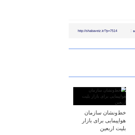
 :
http://shabaveiz.ir/?p=7514
خط‌ونشان سازمان
هواپیمایی برای بازار
بلیت اربعین