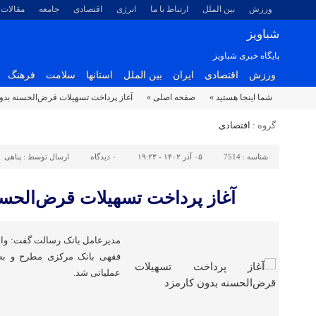
ورزش
بین الملل
ارتباط با ما
انرژی
اقتصادی
جامعه
مقالات
شباویز
پایگاه خبری شباویز
ورزش
اقتصادی
ایران
بین الملل
استانها
سلامت
فرهنگ
شما اینجا هستید »
صفحه اصلی »
آغاز پرداخت تسهیلات قرض‌الحسنه بدو
گروه :
اقتصادی
شناسه :
7514
۰۵ آذر ۱۴۰۲ - ۱۹:۲۳
۰
دیدگاه
ارسال توسط :
پناهی
آغاز پرداخت تسهیلات قرض‌الحسن
مدیرعامل بانک رسالت گفت: وام
عملیاتی شد.