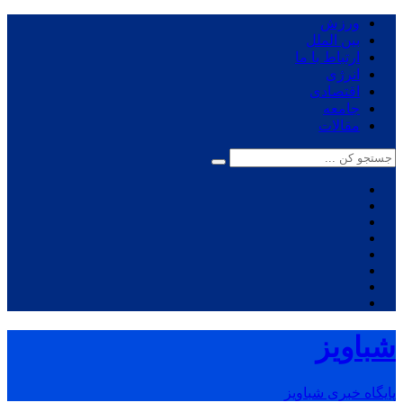
ورزش
بین الملل
ارتباط با ما
انرژی
اقتصادی
جامعه
مقالات
شباویز
پایگاه خبری شباویز