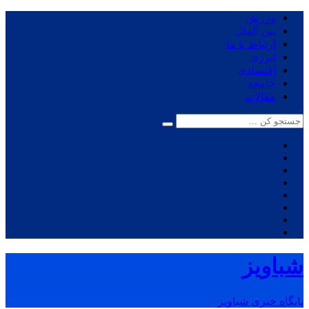
ورزش
بین الملل
ارتباط با ما
انرژی
اقتصادی
جامعه
مقالات
شباویز
پایگاه خبری شباویز