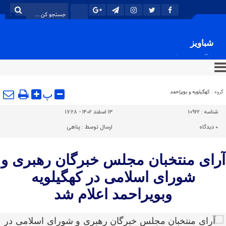
شباویز
پایگاه خبری شباویز
گروه :
کهگیلویه و بویراحمد
پ
شناسه :
10922
۱۳ اسفند ۱۴۰۲ - ۱۷:۲۸
۰
دیدگاه
ارسال توسط :
پناهی
آرای منتخبان مجلس خبرگان رهبری و
شورای اسلامی در کهگیلویه
وبویراحمد اعلام شد