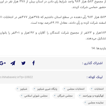
از مجموع ۵۸۳ هزار ۹۸۴ واجد شرایط رای دادن در استان بیش از ۳۷۸ هزار نفر در این
حضور حماسی شرکت کردند.
۵۸۳ هزار ۹۸۴ رأی دهنده در سطح استان داشتیم که ۳۷۵هزار ۴۷۷نفر در انتخابات ۱۱
اسفند شرکت کرده و رأی دادند، معادل ۶۴.۲۷درصد بوده است.
۱۸۳هزار و ۷۳نفر از مجموع شرکت کنندگان را آقایان و ۱۹۲هزار و ۴۰۱نفر را بانوان
تشکیل می‌دهند.
بازدیدها: 14
اشتراک گذاری :
لینک کوتاه :
tp://shabaveiz.ir/?p=10922
انتخابات
انتخابات مجلس
پایگاه خبری شباویز
شباویز
کهگیلویه و بویراحمد
مجلس خبرگان
مجلس شورای اسلامی
نماینده مجلس