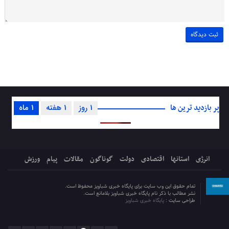
پر بازدید ترین ها
1 روز
1 هفته
1 ماه
انرژی
استانها
اقتصادی
دولت
گوناگون
مقالات
پیام
ورزش
تمام حقوق این وب سایت برای پایگاه خبری شباویز محفوظ است.
نشر مطالب با ذکر نام پایگاه خبری شباویز بلامانع است.
طراحی سایت :
پایگاه خبری شباویز