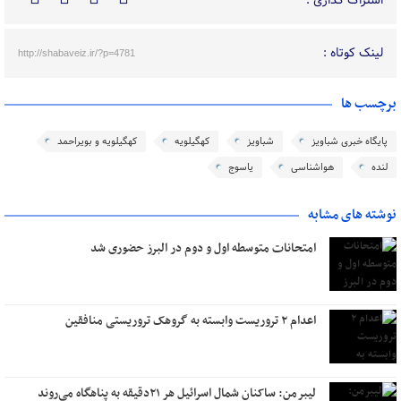
اشتراک گذاری :
لینک کوتاه :
http://shabaveiz.ir/?p=4781
برچسب ها
پایگاه خبری شباویز
شباویز
کهگیلویه
کهگیلویه و بویراحمد
لنده
هواشناسی
یاسوج
نوشته های مشابه
امتحانات متوسطه اول و دوم در البرز حضوری شد
اعدام ۲ تروریست وابسته به گروهک تروریستی منافقین
لیبرمن: ساکنان شمال اسرائیل هر ۲۱دقیقه به پناهگاه می‌روند