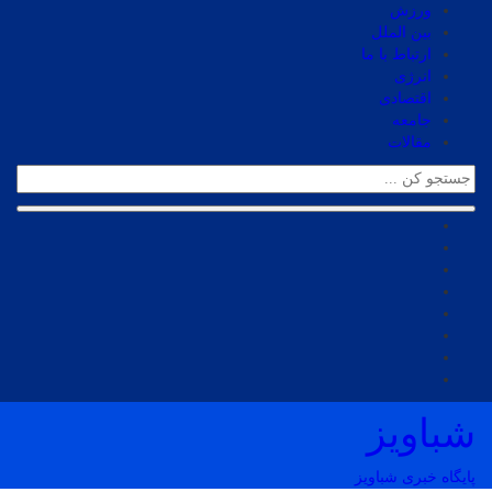
ورزش
بین الملل
ارتباط با ما
انرژی
اقتصادی
جامعه
مقالات
شباویز
پایگاه خبری شباویز