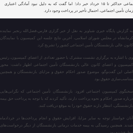
اجتماعی حداکثر تا ۱۵ خرداد خبر داد؛ اما گفت که به دلیل نبود آمادگی اعتباری
مان تأمین اجتماعی، احتمال تأخیر در پرداخت وجود دارد.
به گزارش پایگاه خبری شباویز به نقل از خبر گزاری فارس،فضل‌الله رنجبر نماینده
کرمانشاه در مجلس شورای اسلامی، آخرین نتایج جلسه این کمیسیون با نمایندگان
کانون عالی بازنشستگان تأمین اجتماعی کشور را تشریح کرد.
وی با اشاره به برگزاری نشست مشترک با حضور تعدادی از اعضای کمیسیون، رئیس
کمیسیون و اعضای کانون عالی بازنشستگان تأمین اجتماعی اظهار داشت: محور
اصلی این گفت‌وگو، موضوع صدور احکام حقوق و مزایای بازنشستگان و همچنین
متناسب‌سازی حقوق بود.
سخنگوی کمیسیون اجتماعی افزود: بازنشستگان تأمین اجتماعی که نگرانی‌هایی
درباره صدور احکام و نحوه پرداخت دارند، تأکید کردند که با توجه به پرداخت حق بیمه
بازنشستگی، انتظار دارند حقوق خود را به موقع دریافت کنند.
آنان خواستار توجه به سایر مزایا، افزایش حقوق و انجام پرداخت‌ها در خردادماه
شدند. همچنین رسیدگی به بیمه خدمات درمانی بازنشستگان از دیگر درخواست‌های
مطرح‌شده بود.