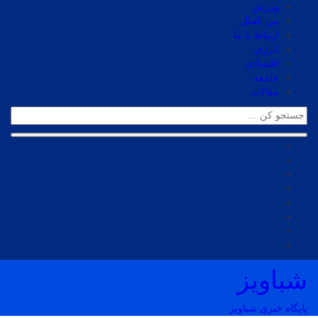
ورزش
بین الملل
ارتباط با ما
انرژی
اقتصادی
جامعه
مقالات
شباویز
پایگاه خبری شباویز