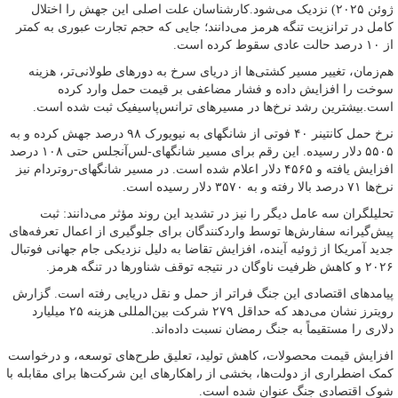
ژوئن ۲۰۲۵) نزدیک می‌شود.کارشناسان علت اصلی این جهش را اختلال
کامل در ترانزیت تنگه هرمز می‌دانند؛ جایی که حجم تجارت عبوری به کمتر
از ۱۰ درصد حالت عادی سقوط کرده است.
هم‌زمان، تغییر مسیر کشتی‌ها از دریای سرخ به دورهای طولانی‌تر، هزینه
سوخت را افزایش داده و فشار مضاعفی بر قیمت حمل وارد کرده
است.بیشترین رشد نرخ‌ها در مسیرهای ترانس‌پاسیفیک ثبت شده است.
نرخ حمل کانتینر ۴۰ فوتی از شانگهای به نیویورک ۹۸ درصد جهش کرده و به
۵۵۰۵ دلار رسیده. این رقم برای مسیر شانگهای-لس‌آنجلس حتی ۱۰۸ درصد
افزایش یافته و ۴۵۶۵ دلار اعلام شده است. در مسیر شانگهای-روتردام نیز
نرخ‌ها ۷۱ درصد بالا رفته و به ۳۵۷۰ دلار رسیده است.
تحلیلگران سه عامل دیگر را نیز در تشدید این روند مؤثر می‌دانند: ثبت
پیش‌گیرانه سفارش‌ها توسط واردکنندگان برای جلوگیری از اعمال تعرفه‌های
جدید آمریکا از ژوئیه آینده، افزایش تقاضا به دلیل نزدیکی جام جهانی فوتبال
۲۰۲۶ و کاهش ظرفیت ناوگان در نتیجه توقف شناورها در تنگه هرمز.
پیامدهای اقتصادی این جنگ فراتر از حمل و نقل دریایی رفته است. گزارش
رویترز نشان می‌دهد که حداقل ۲۷۹ شرکت بین‌المللی هزینه ۲۵ میلیارد
دلاری را مستقیماً به جنگ رمضان نسبت داده‌اند.
افزایش قیمت محصولات، کاهش تولید، تعلیق طرح‌های توسعه، و درخواست
کمک اضطراری از دولت‌ها، بخشی از راهکارهای این شرکت‌ها برای مقابله با
شوک اقتصادی جنگ عنوان شده است.