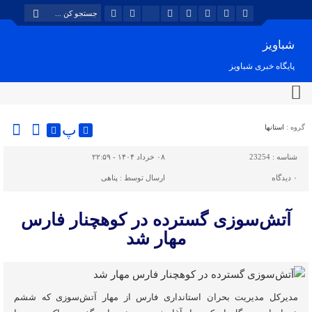
شباویز
پایگاه خبری شباویز
پ
گروه :
استانها
شناسه :
23254
۰۸ خرداد ۱۴۰۴ - ۲۲:۵۹
۰
دیدگاه
ارسال توسط :
پناهی
آتش‌سوزی گسترده در کوهچنار فارس
مهار شد
مدیرکل مدیریت بحران استانداری فارس از مهار آتش‌سوزی که ششم