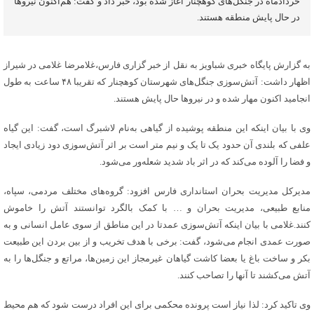
خردادماه در جنگل‌های کوهچنار آغاز شده بود، خبر داد و گفت: هم‌اکنون نیروها
در حال پایش منطقه هستند.
به گزارش پایگاه خبری شباویز به نقل از خبر گزاری فارس،غلامرضا غلامی در شیراز
اظهار داشت: آتش‌سوزی جنگل‌های شهرستان کوهچنار که تقریبا ۴۸ ساعت به طول
انجامید اکنون مهار شده و در نیروها حال پایش هستند.
وی با بیان اینکه این منطقه پوشیده از گیاهی به‌نام لاشبرگ است، گفت: این گیاه
علفی که بلندی آن حدود یک تا یک و نیم متر است بر اثر آتش‌سوزی دود زیادی ایجاد
و فضا را آلوده می‌کند که در اثر باد شدید شعله‌ور می‌شود.
مدیرکل مدیریت بحران استانداری فارس افزود: گروه‌های مختلف مردمی، سپاه،
منابع طبیعی، مدیریت بحران و … با کمک بالگرد توانستند آتش را خاموش
کنند.غلامی با بیان اینکه آتش‌سوزی عمدتا در این مناطق از سوی عامل انسانی و به
صورت عمدی انجام می‌شود، گفت: برخی با هدف تخریب و از بین بردن این طبیعت
بکر و ساخت باغ یا بعضا کاشت گیاهان غیرمجاز این زمین‌ها، مراتع و جنگل‌ها را به
آتش می‌کشند تا آنها را تصاحب کنند.
وی تاکید کرد: لذا نیاز است پرونده محکمی برای این افراد درست شود که هم محیط