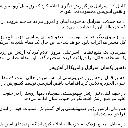
کانال ۱۲ اسرائیل در گزارش دیگری اعلام کرد که رژیم تل‌آویو
و نقض آتش‌بس محسوب نمی‌شود».
ادامه حملات اسرائیل به جنوب لبنان و امروز نیز به ضاحیه بیروت در 
که حزب‌الله آن را «خیانت» می‌داند.
اما از سوی دیگر «غالب ابوزینب» عضو شورای سیاسی حزب‌الله روز س
کل مسیر مذاکرات نابود خواهد شد».با این حال یک مقام بلندپایه آمریکایی روز یکشنبه به شبکه ۱۲ اسرائیل گفته بود که دولت دونالد ترامپ با گسترش 
همزمان، یک منبع نظامی اسرائیلی امروز اعلام کرد که ارتش این رژیم
یک «منطقه حائل» را دریافت کرده است.به گفته این مقام نظامی، مذاک
تفسیر یکسان اسرائیل و آمریکا از آتش‌بس
تفسیر قابل توجه رژیم صهیونیستی از آتش‌بس در حالی است که مقامات
خبری الجزیره تلاش کرد اقدامات ناقض آتش‌بس توسط کشورش در تنگه ه
در جبهه لبنان نیز ارتش صهیونیستی همچنان دهها روستا را در جنوب ای
علیه مواضع ارتش اشغالگر در جنوب لبنان ادامه می‌دهد.
هم‌زمان، ارتش رژیم صهیونیستی برای گسترش عملیات خود در لبنان ا
فراخوانده شده‌اند.
در مقابل، منابع نزدیک به حزب‌الله اعلام کرده‌اند که تهدیدهای اسرائ