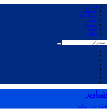
ورزش
بین الملل
ارتباط با ما
انرژی
اقتصادی
جامعه
مقالات
شباویز
پایگاه خبری شباویز