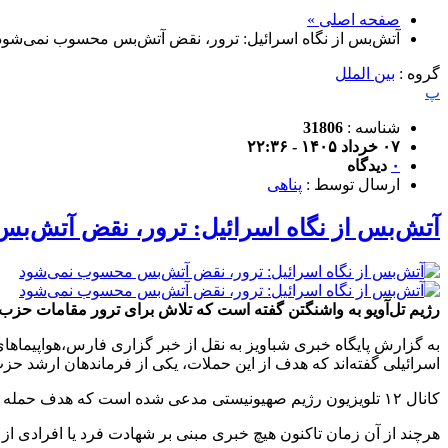
صفحه اصلی »
آتش‌بس از نگاه اسرائیل: ترور، نقض آتش‌بس محسوب نمی‌شود
گروه :
بین الملل
پ
شناسه :
31806
۰۷ خرداد ۱۴۰۵ - ۲۲:۳۶
۰
دیدگاه
ارسال توسط :
پناهی
آتش‌بس از نگاه اسرائیل: ترور، نقض آتش‌
رژیم تل‌آویو به واشنگتن گفته است که تلاش برای ترور مقامات حزب‌ال
به گزارش پایگاه خبری شباویز به نقل از خبر گزاری فارس،هواپیماها
اسرائیلی گفته‌اند که هدف از این حملات، یکی از فرماندهان ارشد حز
کانال ۱۲ تلویزیون رژیم صهیونیستی مدعی شده است که هدف حمله ارتش این رژیم به منطقه الشویفات در جنوب بیروت، «علی الحسینی»، فرمانده یگان موشکی حزب الله بوده است.
هرچند از آن زمان تاکنون هیچ خبری مبنی بر شهادت فرد یا افرادی از