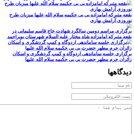
بقعه متبرکه امامزاده بی بی حکیمه سلام الله علیها میزبان طرح
نوروزی آرامش بهاری
برگزاری مراسم دومین سالگرد شهادت حاج قاسم سلیمانی در
بقعه متبرکه امامزاده شاه مختار علیه السلام شهرستان بویراحمد
برگزاری جلسه ساماندهی اردوگاه و کمپ گردشگری و اسکان
زائران حرم مطهر حضرت بی بی حکیمه سلام الله علیها
دیدگاهها