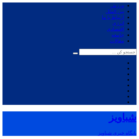
ورزش
بین الملل
ارتباط با ما
انرژی
اقتصادی
جامعه
مقالات
شباویز
پایگاه خبری شباویز