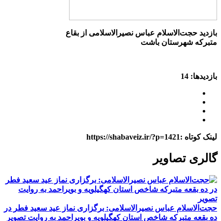
بازدید حجت‌الاسلام عباس نصیرالاسلامی از بقاع
متبرکه شهرستان باشت
بازدیدها: 14
لینک کوتاه :https://shabaveiz.ir/?p=1421
گالری تصاویر
حجت‌الاسلام عباس نصیرالاسلامی: برگزاری نماز عید سعید فطر در
ده بقعه متبرکه شاخص استان کهگیلویه و بویراحمد به روایت تصویر