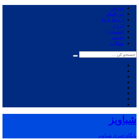
ورزش
بین الملل
ارتباط با ما
انرژی
اقتصادی
جامعه
مقالات
شباویز
پایگاه خبری شباویز