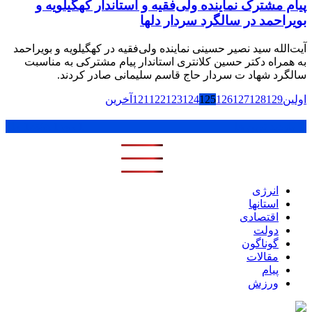
پیام مشترک نماینده ولی‌فقیه و استاندار کهگیلویه و
بویراحمد در سالگرد سردار دلها
آیت‌الله سید نصیر حسینی نماینده ولی‌فقیه در کهگیلویه و بویراحمد
به همراه دکتر حسین کلانتری استاندار پیام مشترکی به مناسبت
سالگرد شهاد ت سردار حاج قاسم سلیمانی صادر کردند.
اولین
129
128
127
126
125
124
123
122
121
آخرین
پر بازدید ترین ها
1 روز
1 هفته
1 ماه
انرژی
استانها
اقتصادی
دولت
گوناگون
مقالات
پیام
ورزش