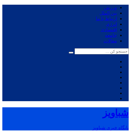
ورزش
بین الملل
ارتباط با ما
انرژی
اقتصادی
جامعه
مقالات
شباویز
پایگاه خبری شباویز