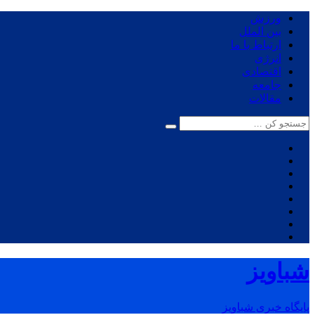
ورزش
بین الملل
ارتباط با ما
انرژی
اقتصادی
جامعه
مقالات
شباویز
پایگاه خبری شباویز