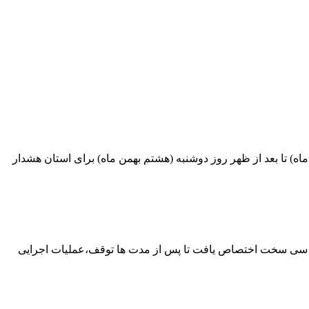
اه) تا بعد از ظهر روز دوشنبه (هشتم بهمن ماه) برای استان هشدار
امه ساخت تونل های جاده یاسوج به سی سخت اختصاص یافت تا پس از مدت ها توقف،عملیات اجرایی