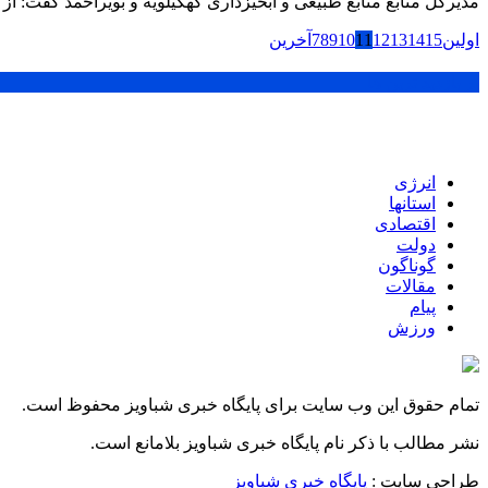
مدیرکل منابع منابع طبیعی و آبخیزداری کهگیلویه و بویراحمد گفت: از ابتدای سال جاری تاکنون ۱۵۲ هکتار عرصه ملی شهرستان های مخت
اولین
15
14
13
12
11
10
9
8
7
آخرین
پر بازدید ترین ها
انرژی
استانها
اقتصادی
دولت
گوناگون
مقالات
پیام
ورزش
تمام حقوق این وب سایت برای پایگاه خبری شباویز محفوظ است.
نشر مطالب با ذکر نام پایگاه خبری شباویز بلامانع است.
طراحی سایت :
پایگاه خبری شباویز