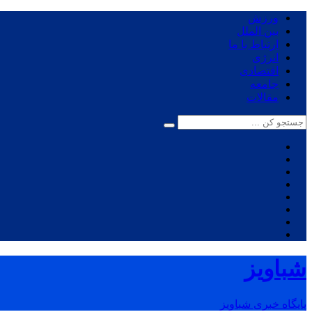
ورزش
بین الملل
ارتباط با ما
انرژی
اقتصادی
جامعه
مقالات
شباویز
پایگاه خبری شباویز