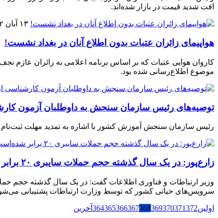
افت شدید قیمت در بازار شده‌اند.
۱۳ آبان ۱۴۰۲
هواپیمای زائران عتبات بدون اطلاع آنان در بغداد نشست!
موضوع اطلاع‌رسانی شده بود.
توصیه‌های رئیس سازمان سنجش به داوطلبان آزمون کار
رئیس سازمان سنجش آموزش کشور با اشاره به تمدید مهلت ثبت‌نام آز
زارع‌پور: در یک سال گذشته حجم حملات سایبری ۲۰ برابر شده‌است
سرویس‌های حیاتی کشور که توسط وزارت ارتباطات پشتیبانی می‌شوند،
اولین
372
371
370
369
368
367
366
365
364
آخرین