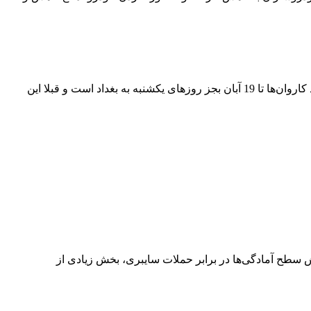
کاروان‌ هوایی عتبات که بر اساس برنامه اعلامی به زائران عازم نجف بود، به بغداد منتقل شد. یکی از مسؤولان اعزام می‌گوید: برنامه مقصد کاروان‌ها تا 19 آبان بجز روزهای یکشنبه به بغداد است و قبلا این
 سایبری DOS و DDOS افزایش 20 برابری داشته است که با افزایش سطح آمادگی‌ها در برابر حملات سایبری، بخش زیادی از