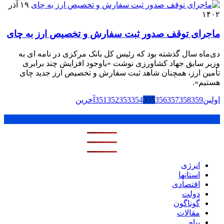
۱۹ آذر
۱۴۰۲
‌ماجرای‌ توقف صدور ثبت سفارش‌ و تخصیص ارز‌ به چای‌‌
دی‌ماه سال گذشته بود که رئیس کل بانک مرکزی در نامه ای به
وزیر سابق جهاد کشاورزی نوشت «باوجود افزایش چند برابری
تأمین ارز، همچنان شاهد ثبت سفارش و تخصیص ارز جدید چای
هستیم».
اولین
359
358
357
356
355
354
353
352
351
آخرین
پر بازدید ترین ها
1 روز
1 هفته
1 ماه
انرژی
استانها
اقتصادی
دولت
گوناگون
مقالات
پیام