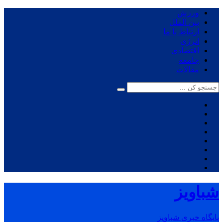
ورزش
بین الملل
ارتباط با ما
انرژی
اقتصادی
جامعه
مقالات
شباویز
پایگاه خبری شباویز