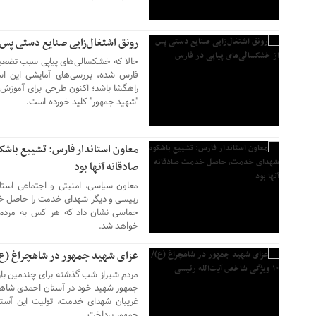
رونق اشتغال‌زایی صنایع دستی پس 
حالا که خشکسالی‌های پیاپی سبب تضعیف
فارس شده، بررسی‌های آمایشی این است
راهگشا باشد؛ اکنون طرحی برای آموزش، 
"شهید جمهور" کلید خورده است.
۰۵ خرداد ۱۴۰۳
معاون استاندار فارس: تشییع ب
صادقانه آنها بود
معاون سیاسی، امنیتی و اجتماعی استا
رییسی و دیگر شهدای خدمت را حاصل خد
۰۴ خرداد ۱۴۰۳
حماسی نشان داد که هر کس به مردم، 
خواهد شد.
عزای شهید جمهور در شاهچراغ (ع)/ ۱۰ ویژگی شاخص آیت‌الله ر
مردم شیراز شب گذشته برای چندمین بار 
جمهور شهید خود در آستان احمدی شاهچر
جمهور پرداخت.