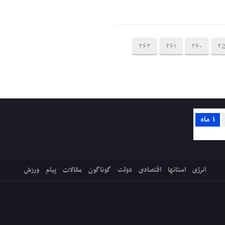
262
261
260
2
1 ماه
انرژی
استانها
اقتصادی
دولت
گوناگون
مقالات
پیام
ورزش