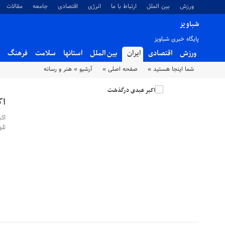
ورزش
بین الملل
ارتباط با ما
انرژی
اقتصادی
جامعه
مقالات
شباویز
پایگاه خبری شباویز
ورزش
اقتصادی
ایران
بین الملل
استانها
سلامت
فرهنگ
شما اینجا هستید »
صفحه اصلی »
آرشیو »
هنر و رسانه
اک
اک
تل
۰۲ مرداد ۱۴۰۵