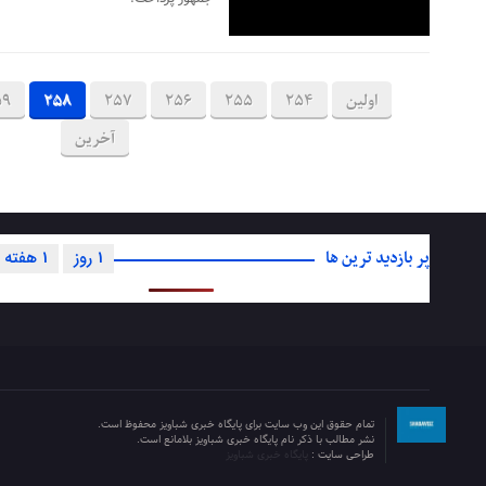
اولین
254
255
256
257
258
59
آخرین
پر بازدید ترین ها
1 روز
1 هفته
تمام حقوق این وب سایت برای پایگاه خبری شباویز محفوظ است.
نشر مطالب با ذکر نام پایگاه خبری شباویز بلامانع است.
طراحی سایت :
پایگاه خبری شباویز