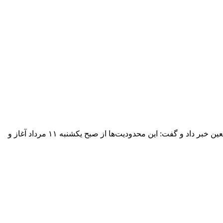
رئیس پلیس راه ایلام از اعمال محدودیت تردد خودروهای سنگین در محورهای منتهی به مرز مهران همزمان با افزایش ورود زائران اربعین خبر داد و گفت: این محدودیت‌ها از صبح یکشنبه ۱۱ مرداد آغاز و