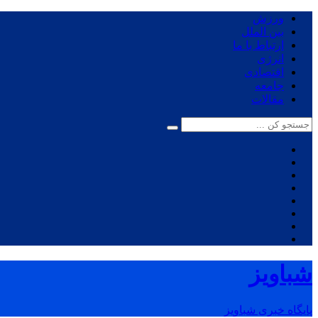
ورزش
بین الملل
ارتباط با ما
انرژی
اقتصادی
جامعه
مقالات
شباویز
پایگاه خبری شباویز