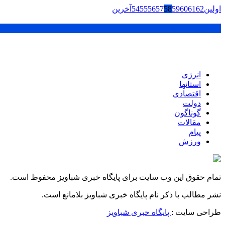
اولین
62
61
60
59
58
57
56
55
54
آخرین
پر بازدید ترین ها
انرژی
استانها
اقتصادی
دولت
گوناگون
مقالات
پیام
ورزش
تمام حقوق این وب سایت برای پایگاه خبری شباویز محفوظ است.
نشر مطالب با ذکر نام پایگاه خبری شباویز بلامانع است.
طراحی سایت :
پایگاه خبری شباویز