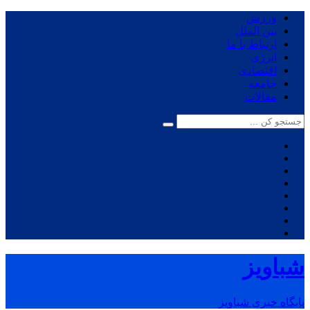
ورزش
بین الملل
ارتباط با ما
انرژی
اقتصادی
جامعه
مقالات
شباویز
پایگاه خبری شباویز