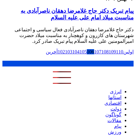
پیام تبریک دکتر حاج غلامرضا دهقان ناصرآبادی به
مناسبت میلاد امام علی علیه السلام
دکتر حاج غلامرضا دهقان ناصرآبادی فعال سیاسی و اجتماعی
شهرستان های کازرون و کوهچنار به مناسبت میلاد حضرت
امیرالمومنین علی علیه السلام پیام تبریک صادر کرد.
اولین
110
109
108
107
106
105
104
103
102
آخرین
پر بازدید ترین ها
1 روز
1 هفته
1 ماه
انرژی
استانها
اقتصادی
دولت
گوناگون
مقالات
پیام
ورزش